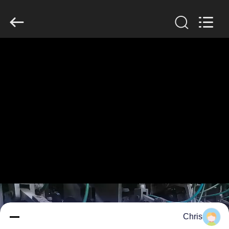
2026
HUATAO
LOVER
LTD.
All
Rights
Reserved.
مسكن
منتجات
معلومات
عنا
جولة
في
المعمل
Chris