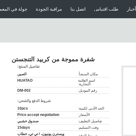
أخبار
طلب اقتباس
اتصل بنا
مراقبة الجودة
جولة في المعم
شفرة مموجة من كربيد التنجستن
تفاصيل المنتج:
مكان المنشأ:
الصين
اسم العلامة
HUATAO
التجارية:
رقم الموديل:
DM-002
شروط الدفع والشحن:
الحد الأدنى لكمية:
10pcs
الأسعار:
Price accept negotiation
تفاصيل التغليف:
صندوق خشبي
وقت التسليم:
15days
ويسترن يونيون، / تي تي، خطاب
شروط الدفع: