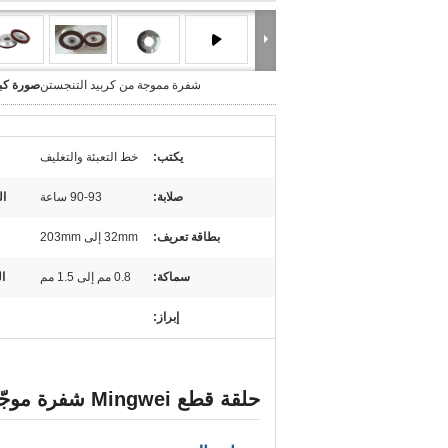
شفرة مموجة من كربيد التنجستن
صورة كبي
يكتب:
خط التعبئة والتغليف
صلابة:
90-93 ساعة
ال
بطاقة تعريف:
32mm إلى 203mm
سماكة:
0.8 مم إلى 1.5 مم
ا
إبراز:
حلقة قطع Mingwei شفرة موجّهة كربيد التونغستين