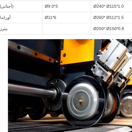
Ø240* Ø115*1.0
3*Ø9.0
(أجناتي)
Ø260* Ø112*1.5
6*Ø11
أوراندا
Ø250* Ø150*0.8
بيترز