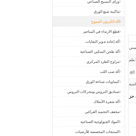
ورأى النسيج الصناعي
ماكينة صنع الورق
آلة الكرتون المموج
قطع الارتداء في المناجم
آلة إعادة تدوير النفايات
غستن
آلة طحن السكين الصناعية
مراوح الطرد المركزي
آلة صب اللب
إلخ.
كيماويات صناعة الورق
لندية
صناديق التروس ومحركات التروس
 حز
آلة شفرة الأسلاك
مجفف التجميد الفراغي
المواد الجيولوجية الصناعية
المنتجات المخصصة للأرضيات