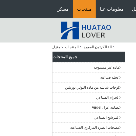
ل
معلومات عنا
منتجات
مسكن
آلة الكرتون المموج
المنتجات
منزل
جميع المنتجات
مادة غير منسوجة
عجلة صناعية
لوحات شاشة من مادة البولي يوريثين
الحزام الصناعي
بطانية عزل Airgel
المرشح الصناعي
مضخات الطرد المركزي الصناعية