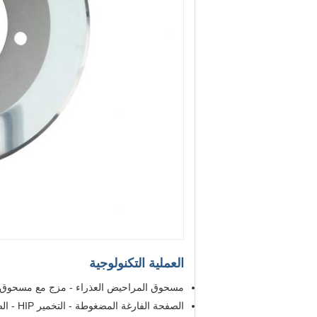
العملية التكنولوجية
مسحوق المراحيض العذراء - مزج مع مسحوق ا
الصفحة الفارغة المضغوطة - التخمير HIP - الصفحة الفارغة - المعالجة - المنتج النهائي - التفتيش والتعبئة