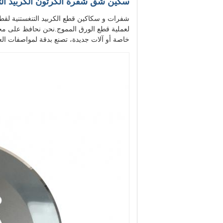
سكين شق شفرة الكرتون الكربيد التن
شفرات و سكاكين قطع الكربيد التنغستنية لقطع
لعملية قطع الورق المموج.نحن نحافظ على مخ
خاصة أو آلات جديدة، تصنع بدقة لمواصفات العم