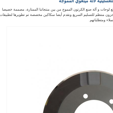
غستينية لآلة مينغوي المموجة
 لوحات و آلة صنع الكرتون المموج من بين منتجاتنا الممتازة، مصممة خصيصا
زون منتظم للتسليم السريع ونقدم أيضا سكاكين مخصصة تم تطويرها لتطبيقات
لاء ومتطلباتهم.