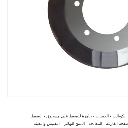
لكوبالت - الحبيبات - جاهزة للضغط على مسحوق - الضغط