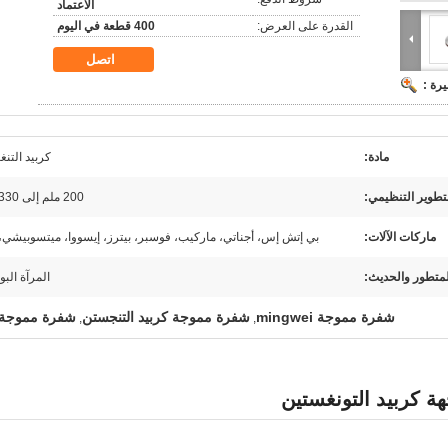
الاعتماد
القدرة على العرض:
400 قطعة في اليوم
اتصل
رة :
مادة:
كربيد التن
تطوير التنظيمي:
200 ملم إلى 330 ملم
ماركات الآلات:
بي إتش إس، أجناتي، ماركيب، فوسبر، بيترز، إيسووا، ميتسوبيشي، 
لمتطور والحديث:
المرآة البو
شفرة مموجة mingwei
شفرة مموجة كربيد التنجستن
شفرة مموجة
,
,