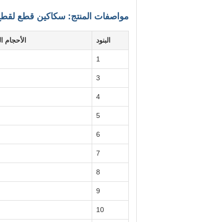
مواصفات المنتج: سكاكين قطع لقطع 
البنود
الأحجام الشائعة 
1
3
4
5
6
7
8
9
10