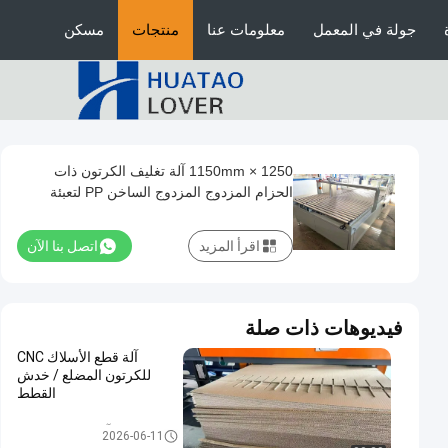
جولة في المعمل
معلومات عنا
منتجات
مسكن
1250 × 1150mm آلة تغليف الكرتون ذات
الحزام المزدوج المزدوج الساخن PP لتعبئة
الكرتون
اقرأ المزيد
اتصل بنا الآن
فيديوهات ذات صلة
آلة قطع الأسلاك CNC
للكرتون المضلع / خدش
القطط
آلة الكرتون المموج
2026-06-11