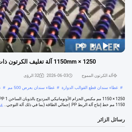
1250 × 1150mm آلة تغليف الكرتون ذات الحزام المزدوج المزدوج الساخن PP لتعبئة الكرتون
آلة الكرتون المموج
2026-06-03
32 الرؤى
#
غطاء سندان قطع القوالب الدوارة
#
غطاء سندان بعرض 500 مم
#
غ
1150 مم خط إنتاج آلة الربط PP. إجمالي الطاقة (بما في ذلك آلة التوجي...
عر
رسائل الزائر