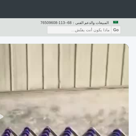
المبيعات والدعم الفنى：
86--311-80690567
Go