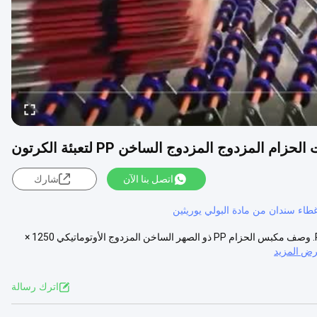
اتصل بنا الآن
شارك
طاء سندان من مادة البولي يوريثين
1250 × 1150 مم مكبس الحزام الأوتوماتيكي المزدوج بالذوبان الساخن PP 1. وصف مكبس الحزام PP ذو الصهر الساخن المزدوج الأوتوماتيكي 1250 ×
ض المزيد
اترك رسالة