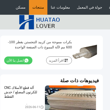
جولة في المعمل
معلومات عنا
منتجات
مسكن
بكرات مموجة من كربيد التنجستن بقطر 100-
600 مم لآلة المموج ذات الصفعة الواحدة
اقرأ المزيد
اتصل بنا الآن
فيديوهات ذات صلة
آلة قطع الأسلاك CNC
للكرتون المضلع / خدش
القطط
آلة الكرتون المموج
2026-06-11