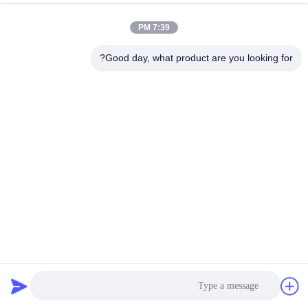
مراقبة
7:39 PM
الجودة
Good day, what product are you looking for?
اتصل
بنا
أخبار
اطلب
اقتباس
سكاكين القطع الدائرية من ميتسوبيشي معرف 203 مم من قطع
خريطة
غيار الماكينات المموجة
آلة الكرتون المموج
2026-06-11
20 الرؤى
الموقع