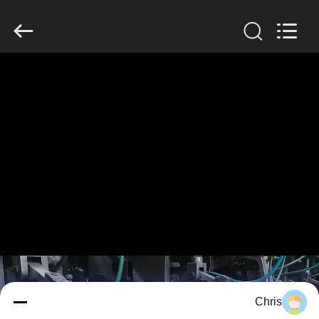
2026
HUATAO
LOVER
LTD.
All
Rights
Reserved.
مسكن
منتجات
معلومات
عنا
جولة
في
المعمل
Chris