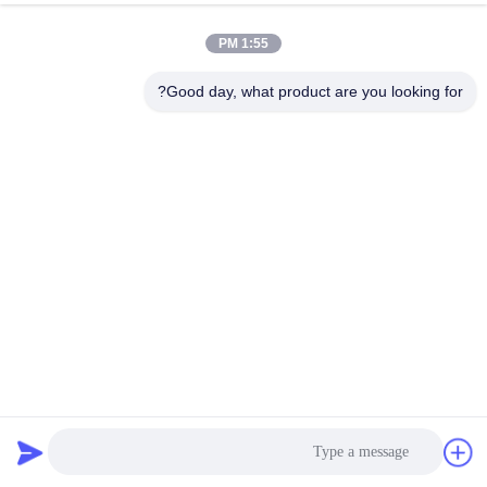
مراقبة
1:55 PM
الجودة
Good day, what product are you looking for?
اتصل
بنا
إرسال
أخبار
اطلب
اقتباس
خريطة
التنغستن كاربايد جينغشان 0.8 ملم سكاكين القطع المموج
آلة الكرتون المموج
2026-06-03
9345 الرؤى
الموقع