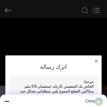
2026
HUATAO
LOVER
LTD.
All
Rights
Reserved.
مسكن
منتجات
معلومات
عنا
اترك رسالة
جولة
في
المعمل
Chris