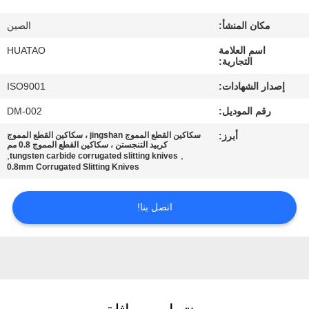
مراقبة
مكان المنشأ:
الصين
الجودة
اسم العلامة
HUATAO
التجارية:
اتصل
إصدار الشهادات:
ISO9001
بنا
رقم الموديل:
DM-002
أبرز:
سكاكين القطع المموج jingshan ، سكاكين القطع المموج
أخبار
كربيد التنجستن ، سكاكين القطع المموج 0.8 مم
,
,
tungsten carbide corrugated slitting knives
0.8mm Corrugated Slitting Knives
اطلب
اتصل بنا!
اقتباس
خريطة
الموقع