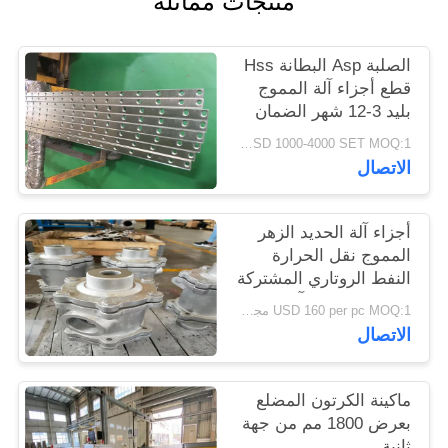
منتجات مماثلة
PRIVACY
POLICY
الصلبة Asp البطانة Hss
قطع أجزاء آلة المموج
بليد 3-12 شهر الضمان
USD 1000-4000 SET MOQ:1 مجموعة
الاتصال
أجزاء آلة الحديد الزهر
المموج نقل الحرارة
النفط الروتاري المشتركة
علاج مكافحة التآكل
USD 160 per pc MOQ:1 مجموعة
الاتصال
ماكينة الكرتون المضلع
بعرض 1800 مم من جهة
ثانية