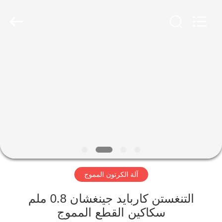
2026
HUATAO
LOVER
LTD.
All
Rights
Reserved.
مسكن
منتجات
معلومات
عنا
جولة
آلة الكرتون المموج
في
المعمل
التنغستن كاربايد جينغشان 0.8 ملم
سكاكين القطع المموج