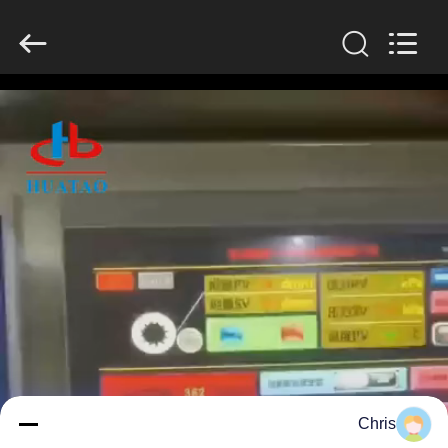
2026
HUATAO
LOVER
LTD.
All
Rights
Reserved.
مسكن
منتجات
معلومات
عنا
جولة
في
المعمل
Chris