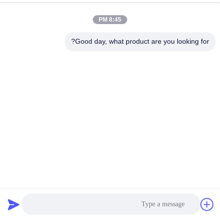
مراقبة
8:45 PM
الجودة
Good day, what product are you looking for?
اتصل
بنا
أخبار
اطلب
اقتباس
التنغستن كاربايد المموج لفة لآلة الصفائح الأحادية BHS FOSBER
خريطة
MARQUIRP ISOWA
آلة الكرتون المموج
2026-06-13
345 الرؤى
الموقع