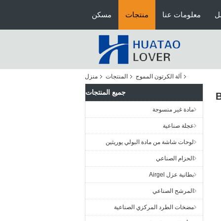
ل
معلومات عنا
منتجات
مسكن
آلة الكرتون المموج
المنتجات
منزل
جميع المنتجات
مادة غير منسوجة
عجلة صناعية
لوحات شاشة من مادة البولي يوريثين
الحزام الصناعي
بطانية عزل Airgel
المرشح الصناعي
مضخات الطرد المركزي الصناعية