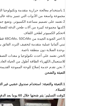
مجموعة واسعة من الأدوات التي تتميز بدقة عالية
2.تعتمد على تصميم مساعدة الكمبيوتر، وتضع جميع معاييرها علمياً، وتضمن أن مواصفات الجودة اقتصادية وموثوقة ومعقولة
3لديها مجموعة كبيرة من آلات طحن الدقة للفضلات المموجة بالإن سي إن ويعملون جميعاً على الفضلات المموجة
4تحكم الكمبيوتر لطحن اللفاف
5.اختر الجودة الجيدة من 48CrMo، 50CrMo قطعة صلب سبيكة
،وحدة الصلابة دون منطقة ناعمة.
6نحن نعتمد على أحدث تكنولوجيا و معدات التصف
للاستعمال،الكهرباء الطاقة أطول من الحياة العادية أكثر من 
7.نحن نقدم خدمة إصلاح للوحة المموجة القديمة في أي وقت
التعبئة والشحن
1.التعبئة والتعبئة: استخدام صندوق خشبي غير 
للعملاء.
2وقت التسليم: يتم شحنها خلال 60 يوما بعد الدفع