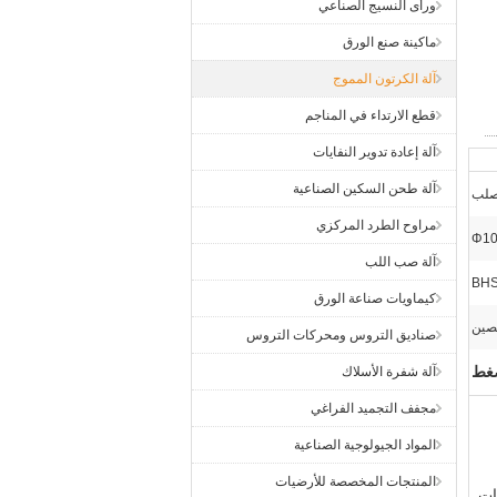
ورأى النسيج الصناعي
ماكينة صنع الورق
آلة الكرتون المموج
قطع الارتداء في المناجم
آلة إعادة تدوير النفايات
آلة طحن السكين الصناعية
مراوح الطرد المركزي
Φ10
آلة صب اللب
كيماويات صناعة الورق
صين
صناديق التروس ومحركات التروس
ضغط
آلة شفرة الأسلاك
مجفف التجميد الفراغي
المواد الجيولوجية الصناعية
المنتجات المخصصة للأرضيات
ات