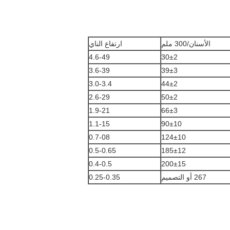
الأسنان/300 ملم
ارتفاع الناي
4.6-49
30±2
3.6-39
39±3
3.0-3.4
44±2
2.6-29
50±2
1.9-21
66±3
1.1-15
90±10
0.7-08
124±10
0.5-0.65
185±12
0.4-0.5
200±15
267 أو التصميم
0.25-0.35