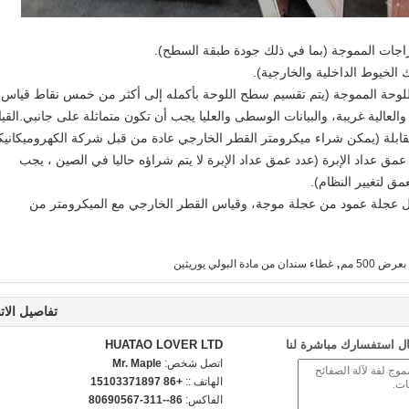
ط للوحة المموجة (يتم تقسيم سطح اللوحة بأكمله إلى أكثر من خمس نقاط قياس
عالية غريبة، والبيانات الوسطى والعليا يجب أن تكون متماثلة على جانبي.الق
ابلة (يمكن شراء ميكرومتر القطر الخارجي عادة من قبل شركة الكهروميكانيكي
عمق عداد الإبرة (عدد عمق عداد الإبرة لا يتم شراؤه حاليا في الصين ، يجب
ق لتغيير النظام).
ل عجلة عمود من عجلة موجة، وقياس القطر الخارجي مع الميكرومتر من
,
ض 500 مم
غطاء سندان من مادة البولي يوريثين
تفاصيل الات
ل استفسارك مباشرة لنا
HUATAO LOVER LTD
اتصل شخص:
Mr. Maple
الهاتف ::
+86 15103371897
الفاكس:
86--311-80690567