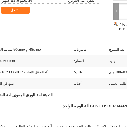
القدرة على العرض:
20 مجموعة لكلّ شهر
اتصل
رة :
BHS
لفة المموج
ماتيرايل:
48crmo أو 50crmo سبائك الصلب
جديد
القطر:
0-600mm
100-4 ملم
طلب:
آلة الصقل الأحادية BHS TCY FOSBER
أصل:
صنع في ال
التعبئة لفة الورق المقوى
لفة ال
,
ن الفولاذ اللاسلكي عالية الجودة
مصنوعة من آلة صناعة الدقة العالية من الولاي