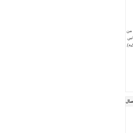
 من
ياس
ة).
صال