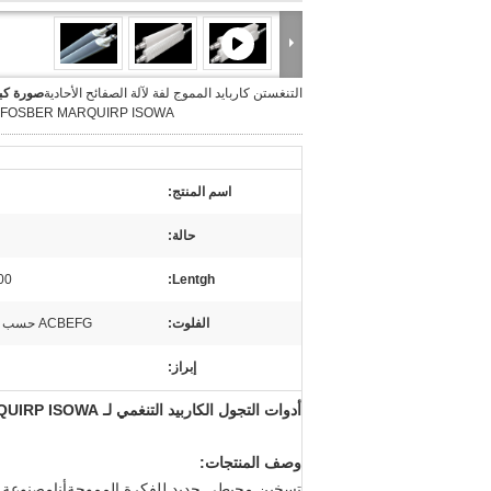
التنغستن كاربايد المموج لفة لآلة الصفائح الأحادية
صورة كبي
 FOSBER MARQUIRP ISOWA
اسم المنتج:
حالة:
Lentgh:
000
الفلوت:
ACBEFG حسب طلب العميل
إبراز:
أدوات التجول الكاربيد التنغمي لـ BHS FOSBER MARQUIRP ISOWA آلة الوجه الواحد
وصف المنتجات:
تسخين محيطي جديد للفكرة المموجة
مصنوعة م
أنا