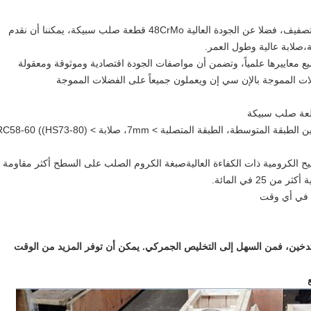
1.باستخدام معالجة حرارية متقدمة وتكنولوجيا التصفيف، فضلا عن الجودة العالية 48CrMo قطعة صلب سبيكة، يمكننا أن نقدم
،صلابة عالية وطول العمر.
تبني ألمانيا عملية متقدمة لتخفيف التردد الفائق بين الطبقة المتوسطة، الطبقة المتصلبة > 7mm، صلابة > S73-80
يح الكرومية ذات الكفاءة العاليةصبغة الكروم الصلب على السطح أكثر مقاومة
25 في المائة.
التدخين، فمن السهل إلى التخليص الجمركي. يمكن أن توفر المزيد من الوقت