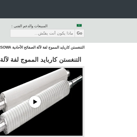
المبيعات والدعم الفنى：
Go
التنغستن كاربايد المموج لفة لآلة الصفائح الأحادية BHS FOSBER MARQUIRP ISOWA
التنغستن كاربايد المموج لفة لآلة الصفائح الأحادية