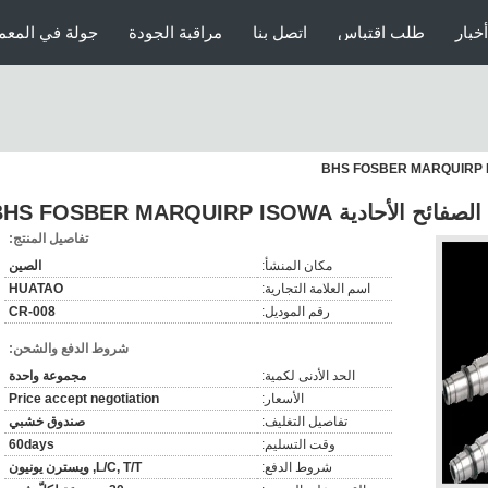
أخبار
طلب اقتباس
اتصل بنا
مراقبة الجودة
جولة في المعم
 BHS FOSBER MARQUIRP ISOWA
تفاصيل المنتج:
مكان المنشأ:
الصين
اسم العلامة التجارية:
HUATAO
رقم الموديل:
CR-008
شروط الدفع والشحن:
الحد الأدنى لكمية:
مجموعة واحدة
الأسعار:
Price accept negotiation
تفاصيل التغليف:
صندوق خشبي
وقت التسليم:
60days
شروط الدفع:
L/C, T/T, ويسترن يونيون