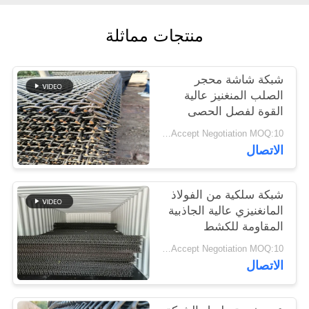
PRIVACY
منتجات مماثلة
POLICY
شبكة شاشة محجر
الصلب المنغنيز عالية
القوة لفصل الحصى
والركام
Price Accept Negotiation MOQ:10 قطع
الاتصال
شبكة سلكية من الفولاذ
المانغنيزي عالية الجاذبية
المقاومة للكشط
المعدني
Price Accept Negotiation MOQ:10 قطع
الاتصال