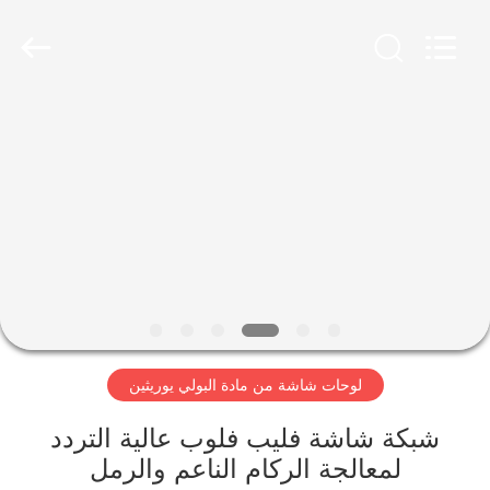
2026
HUATAO
LOVER
LTD.
All
Rights
Reserved.
مسكن
منتجات
معلومات
عنا
جولة
لوحات شاشة من مادة البولي يوريثين
في
المعمل
شبكة شاشة فليب فلوب عالية التردد
لمعالجة الركام الناعم والرمل