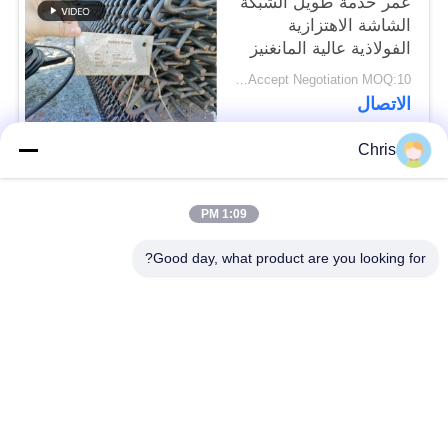
عمر خدمة طويل الشبكة
الشاشة الاهتزازية
الفولاذية عالية المانغنيز
لمصانع تحطيم الحجر
Price Accept Negotiation MOQ:10 قطع
الاتصال
Chris
فئات شعبية
جميع
1:09 PM
مادة غير منسوجة
عجلة صناعية
Good day, what product are you looking for?
لوحات شاشة من مادة
الحزام الصناعي
البولي يوريثين
بطانية عزل Airgel
المرشح الصناعي