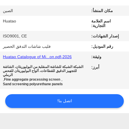
مراقبة
مكان المنشأ:
الصين
الجودة
اسم العلامة
Huatao
التجارية:
اتصل
إصدار الشهادات:
ISO9001, CE
بنا
رقم الموديل:
فليب شاشات التدفق الحصير
وثيقة:
2026-Huatao Catalogue of Mi...on.pdf
أخبار
أبرز:
الشبكة الشبكة للشاشة المنقلبة من البوليوريثان، الشاشة
للتجهيز الدقيق للقطاعات، ألواح البوليوريثان للفحص
الرملي
اطلب
,
,
Fine aggregate processing screen
Sand screening polyurethane panels
اقتباس
اتصل بنا!
خريطة
الموقع