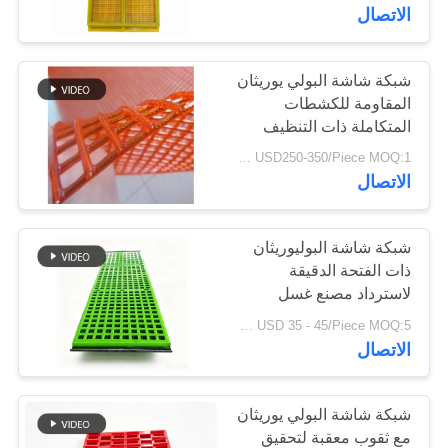
مراقبة
الاتصال
الجودة
شبكة شاشة البولي يوريثان
المقاومة للكشطات
اتصل
المتكاملة ذات التنظيف
بنا
الذاتي لشاشة الشيكر
USD250-350/Piece MOQ:1 قطعة
الاتصال
أخبار
شبكة شاشة البوليوريثان
اطلب
ذات الفتحة الدقيقة
لاسترداد مصنع غسل
اقتباس
الرمال الزجاجية
USD 35 - 45/Piece MOQ:5 قطع
الاتصال
خريطة
الموقع
شبكة شاشة البولي يوريثان
مع ثقوب معقبة لتحقيق