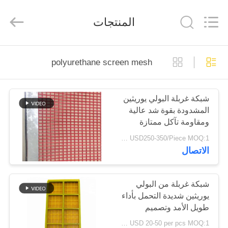
2026
HUATAO
LOVER
المنتجات
LTD.
All
Rights
Reserved.
مسكن
polyurethane screen mesh
منتجات
شبكة غربلة البولي يوريثين
المشدودة بقوة شد عالية
معلومات
ومقاومة تآكل ممتازة
عنا
لغربلة الحجر
USD250-350/Piece MOQ:1 قطعة
الاتصال
جولة
في
شبكة غربلة من البولي
يوريثين شديدة التحمل بأداء
المعمل
طويل الأمد وتصميم
معياري مصبوب بالحقن
USD 20-50 per pcs MOQ:1 قطعة