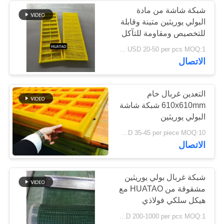
شبكة شاشة من مادة
البولي يوريثين متينة وقابلة
للتخصيص ومقاومة للتآكل
لألواح الشاشة الاهتزازية
USD 20-50 per pcs MOQ:1 قطعة
الاتصال
التعدين غربال خام
610x610mm شبكة شاشة
البولي يوريثين
USD 35-45 per piece MOQ:10 قطع
الاتصال
شبكة غربال بولي يوريثين
مشقوقة من HUATAO مع
هيكل سلكي فولاذي
لمقاومة التآكل العالية
USD 200-1000 per pcs MOQ:1 قطعة
ومقاومة الشاشات