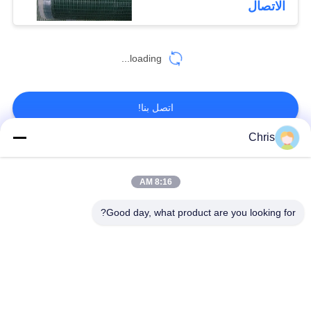
الاتصال
الاهتزازية للتآكل
loading...
اتصل بنا!
Chris
فئات شعبية
جميع
8:16 AM
مادة غير منسوجة
عجلة صناعية
Good day, what product are you looking for?
لوحات شاشة من مادة
الحزام الصناعي
البولي يوريثين
بطانية عزل Airgel
المرشح الصناعي