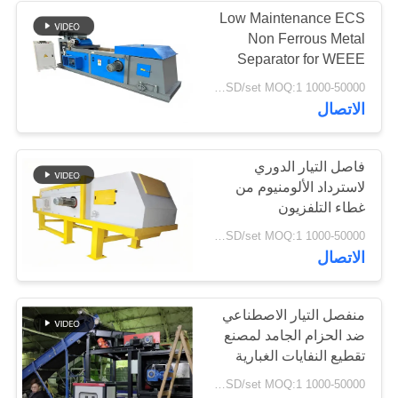
Low Maintenance ECS
Non Ferrous Metal
37
Separator for WEEE
مضخات الطرد
Recycling Facility (مفرز
1000-50000 USD/set MOQ:1 مجموعات
معدني غير حديدي لمرافق
الاتصال
المركزي الصناعية
إعادة تدوير WEEE)
فاصل التيار الدوري
لاسترداد الألومنيوم من
غطاء التلفزيون
141
1000-50000 USD/set MOQ:1 مجموعات
الاتصال
ورأى النسيج الصناعي
منفصل التيار الاصطناعي
ضد الحزام الجامد لمصنع
تقطيع النفايات الغبارية
1000-50000 USD/set MOQ:1 مجموعات