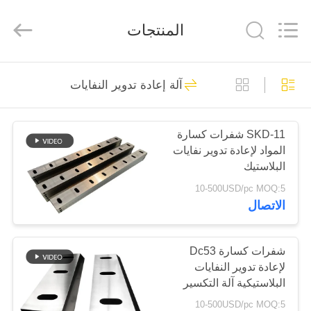
2026
HUATAO
LOVER
المنتجات
LTD.
All
Rights
Reserved.
مسكن
51
آلة إعادة تدوير النفايات
مادة غير منسوجة
منتجات
SKD-11 شفرات كسارة
المواد لإعادة تدوير نفايات
معلومات
البلاستيك
عنا
10-500USD/pc MOQ:5
الاتصال
369
جولة
في
شفرات كسارة Dc53
عجلة صناعية
لإعادة تدوير النفايات
المعمل
البلاستيكية آلة التكسير
10-500USD/pc MOQ:5