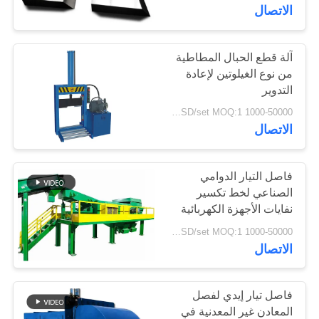
مراقبة
الاتصال
الجودة
آلة قطع الحبال المطاطية
763
من نوع الغيلوتين لإعادة
اتصل
لوحات شاشة من مادة
التدوير
بنا
1000-50000 USD/set MOQ:1 مجموعات
البولي يوريثين
الاتصال
أخبار
فاصل التيار الدوامي
اطلب
الصناعي لخط تكسير
نفايات الأجهزة الكهربائية
75
اقتباس
والإلكترونية (WEEE) بحجم
1000-50000 USD/set MOQ:1 مجموعات
الجسيمات 1-40 مم
الاتصال
الحزام الصناعي
خريطة
الموقع
فاصل تيار إيدي لفصل
المعادن غير المعدنية في