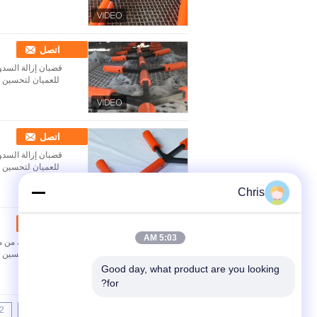
اتصل
قضبان إزالة السدو
للعميان لتحسين ك
اتصل
قضبان إزالة السدو
للعميان لتحسين ك
Chris
اتصل
5:03 AM
قضبان إزالة التشابك من ما
للعمى لتحسين كفا
Good day, what product are you looking 
for?
2
1
<<
|<
Page 1 of 64