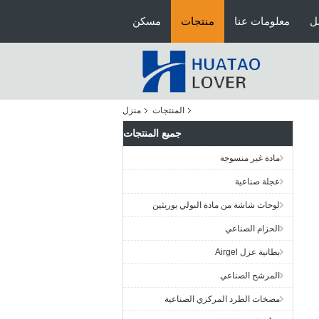
ل
معلومات عنا
منتجات
مسكن
المنتجات
منزل
جميع المنتجات
مادة غير منسوجة
عجلة صناعية
لوحات شاشة من مادة البولي يوريثين
الحزام الصناعي
بطانية عزل Airgel
المرشح الصناعي
مضخات الطرد المركزي الصناعية