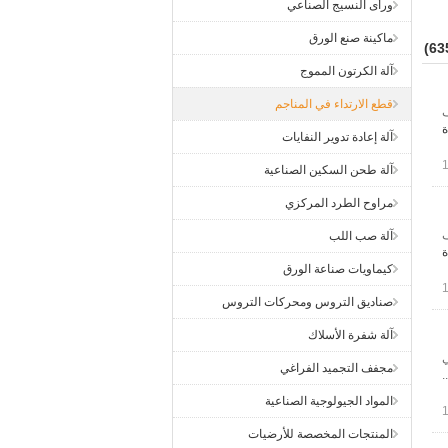
ورأى النسيج الصناعي
ماكينة صنع الورق
آلة الكرتون المموج
قطع الارتداء في المناجم
ف
ة
آلة إعادة تدوير النفايات
آلة طحن السكين الصناعية
مراوح الطرد المركزي
ف
آلة صب اللب
ة
كيماويات صناعة الورق
صناديق التروس ومحركات التروس
آلة شفرة الأسلاك
ي
مجفف التجميد الفراغي
.
المواد الجيولوجية الصناعية
المنتجات المخصصة للأرضيات