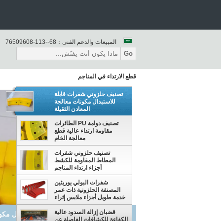
المبيعات والدعم الفنى：
86--311-80690567
Go
قطع الارتداء في المناجم
تصنيف حلزوني شفرات قابلة
للاستبدال مكونات معالجة
المعادن الثقيلة
تصنيف دوامة PU الطائرات
مقاومة ارتداء عالية قطع
معالجة الخام
تصنيف حلزوني شفرات
المطاط المقاومة للكشط
أجزاء ارتداء المناجم
شفرات البولي يوريثين
المصنفة الحلزونية ذات عمر
خدمة طويل أجزاء ملابس إثراء
المعادن
قضبان إزالة السدود عالية
تصنيف دوامة PU الطائرات مقاومة ارتداء عالية قطع معالجة الخام
الكفاءة للكشافات الفاصلة عن