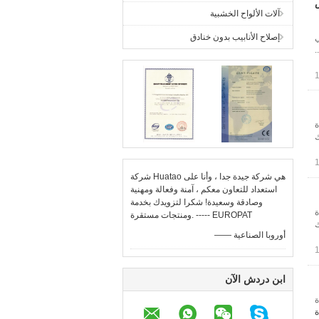
آلات الألواح الخشبية
إصلاح الأنابيب بدون خنادق
ي
.
ة
ك
شركة Huatao هي شركة جيدة جدا ، وأنا على
استعداد للتعاون معكم ، آمنة وفعالة ومهنية
وصادقة وسعيدة! شكرا لتزويدك بخدمة
ة
ومنتجات مستقرة. ----- EUROPAT
ك
—— أوروبا الصناعية
ابن دردش الآن
ة
ة