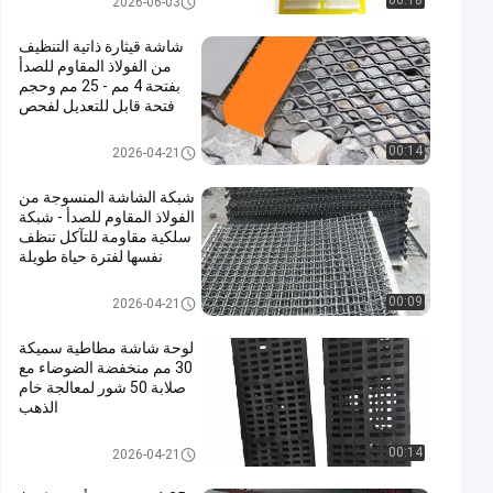
00:18
2026-06-03
ثين
شاشة قيثارة ذاتية التنظيف
من الفولاذ المقاوم للصدأ
بفتحة 4 مم - 25 مم وحجم
فتحة قابل للتعديل لفحص
الرمل الجاف
لوحات شاشة من مادة البولي يوري
00:14
2026-04-21
ثين
شبكة الشاشة المنسوجة من
الفولاذ المقاوم للصدأ - شبكة
سلكية مقاومة للتآكل تنظف
نفسها لفترة حياة طويلة
وتنظيف سهل
لوحات شاشة من مادة البولي يوري
00:09
2026-04-21
ثين
لوحة شاشة مطاطية سميكة
30 مم منخفضة الضوضاء مع
صلابة 50 شور لمعالجة خام
الذهب
لوحات شاشة من مادة البولي يوري
00:14
2026-04-21
ثين