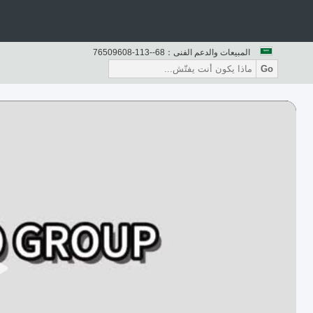
المبيعات والدعم الفنى：
86--311-80690567
Go