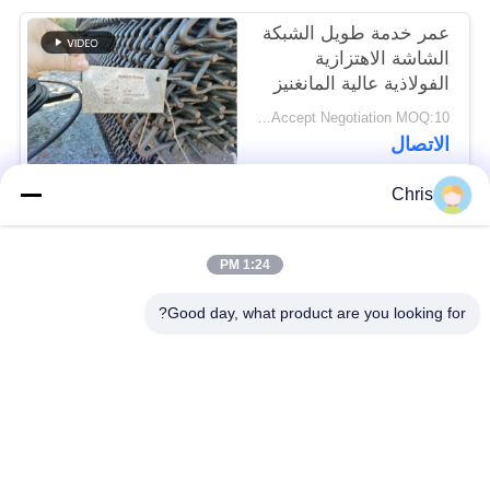
عمر خدمة طويل الشبكة
الشاشة الاهتزازية
الفولاذية عالية المانغنيز
لمصانع تحطيم الحجر
Price Accept Negotiation MOQ:10 قطع
الاتصال
Chris
فئات شعبية
جميع
1:24 PM
مادة غير منسوجة
عجلة صناعية
Good day, what product are you looking for?
لوحات شاشة من مادة
الحزام الصناعي
البولي يوريثين
بطانية عزل Airgel
المرشح الصناعي