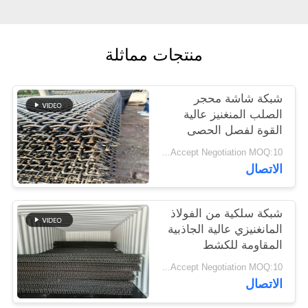
PRIVACY
POLICY
منتجات مماثلة
شبكة شاشة محجر
الصلب المنغنيز عالية
القوة لفصل الحصى
والركام
Price Accept Negotiation MOQ:10 قطع
الاتصال
شبكة سلكية من الفولاذ
المانغنيزي عالية الجاذبية
المقاومة للكشط
المعدني
Price Accept Negotiation MOQ:10 قطع
الاتصال