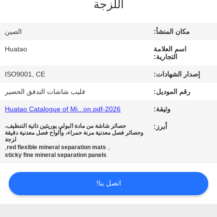
اللزجة
مراقبة
الجودة
مكان المنشأ:
الصين
اسم العلامة
Huatao
اتصل
التجارية:
بنا
إصدار الشهادات:
ISO9001, CE
رقم الموديل:
فليب شاشات التدفق الحصير
أخبار
وثيقة:
2026-Huatao Catalogue of Mi...on.pdf
أبرز:
حصائر شاشة من مادة البولي يوريثين ذاتية التنظيف،
اطلب
وحصائر فصل معدنية مرنة حمراء، وألواح فصل معدنية دقيقة
لزجة
اقتباس
,
,
red flexible mineral separation mats
sticky fine mineral separation panels
خريطة
اتصل بنا!
الموقع