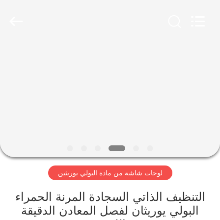
2026
HUATAO
LOVER
LTD.
All
Rights
Reserved.
مسكن
منتجات
معلومات
عنا
جولة
لوحات شاشة من مادة البولي يوريثين
في
المعمل
التنظيف الذاتي السجادة المرنة الحمراء
البولي يوريثان لفصل المعادن الدقيقة