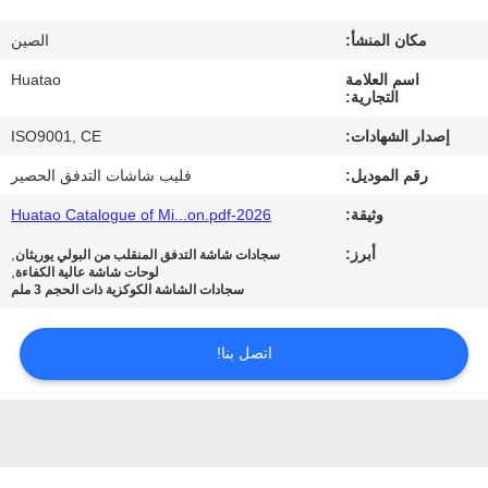
مراقبة
مكان المنشأ:
الصين
الجودة
اسم العلامة
Huatao
التجارية:
اتصل
إصدار الشهادات:
ISO9001, CE
بنا
رقم الموديل:
فليب شاشات التدفق الحصير
وثيقة:
2026-Huatao Catalogue of Mi...on.pdf
أخبار
أبرز:
,
سجادات شاشة التدفق المنقلب من البولي يوريثان
,
لوحات شاشة عالية الكفاءة
سجادات الشاشة الكوكزية ذات الحجم 3 ملم
اطلب
اقتباس
اتصل بنا!
خريطة
الموقع