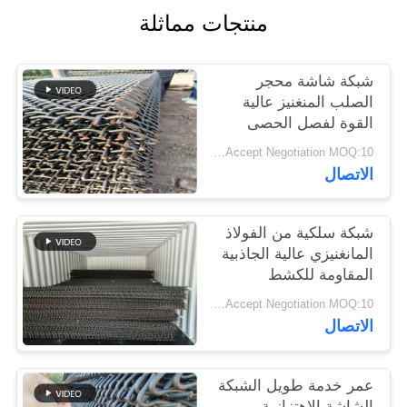
PRIVACY
منتجات مماثلة
POLICY
شبكة شاشة محجر
الصلب المنغنيز عالية
القوة لفصل الحصى
والركام
Price Accept Negotiation MOQ:10 قطع
الاتصال
شبكة سلكية من الفولاذ
المانغنيزي عالية الجاذبية
المقاومة للكشط
المعدني
Price Accept Negotiation MOQ:10 قطع
الاتصال
عمر خدمة طويل الشبكة
الشاشة الاهتزازية