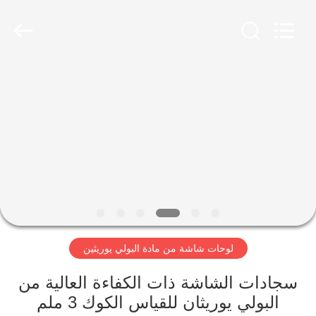
2026
HUATAO
LOVER
LTD.
All
Rights
Reserved.
مسكن
منتجات
معلومات
عنا
جولة
لوحات شاشة من مادة البولي يوريثين
في
المعمل
سجادات الشاشة ذات الكفاءة العالية من
البولي يوريثان للقياس الكوك 3 ملم