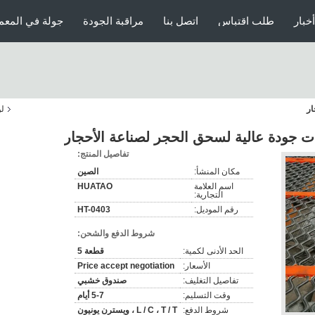
أخبار
طلب اقتباس
اتصل بنا
مراقبة الجودة
جولة في المعم
ار
لو
 جودة عالية لسحق الحجر لصناعة الأحجار
تفاصيل المنتج:
مكان المنشأ:
الصين
اسم العلامة
HUATAO
التجارية:
رقم الموديل:
HT-0403
شروط الدفع والشحن:
الحد الأدنى لكمية:
قطعة 5
الأسعار:
Price accept negotiation
تفاصيل التغليف:
صندوق خشبي
وقت التسليم:
5-7 أيام
شروط الدفع:
L / C ، T / T ، ويسترن يونيون