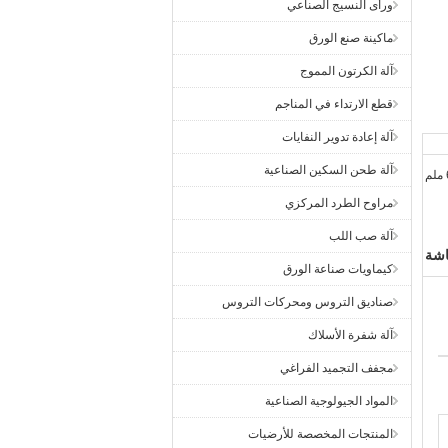
ورأى النسيج الصناعي
ماكينة صنع الورق
آلة الكرتون المموج
قطع الارتداء في المناجم
آلة إعادة تدوير النفايات
آلة طحن السكين الصناعية
مراوح الطرد المركزي
آلة صب اللب
اشة
كيماويات صناعة الورق
صناديق التروس ومحركات التروس
آلة شفرة الأسلاك
مجفف التجميد الفراغي
المواد الجيولوجية الصناعية
المنتجات المخصصة للأرضيات