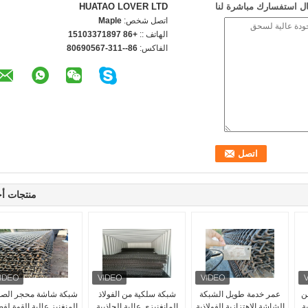
ل استفسارك مباشرة لنا
HUATAO LOVER LTD
اتصل شخص:
Maple
الهاتف ::
+86 15103371897
الفاكس:
86--311-80690567
منتجات أ
ن
عمر خدمة طويل الشبكة
شبكة سلكية من الفولاذ
شبكة شاشة محجر الص
ية
الشاشة الاهتزازية الفولاذية
المانغنيزي عالية الجاذبية
المنغنيز عالية القوة لف