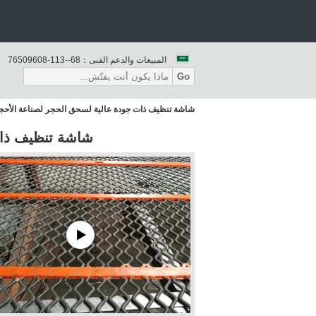
المبيعات والدعم الفنى：
86--311-80690567
Go
شاشة تنظيف ذات جودة عالية لسحق الحجر لصناعة الأحج
شاشة تنظيف ذات