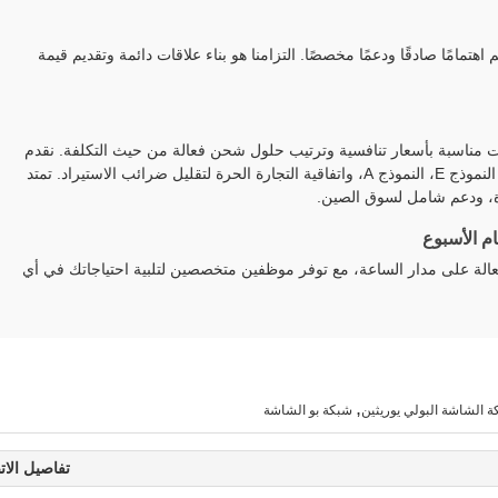
م اهتمامًا صادقًا ودعمًا مخصصًا. التزامنا هو بناء علاقات دائمة وتقديم قيمة
لى منتجات مناسبة بأسعار تنافسية وترتيب حلول شحن فعالة من حيث التكلفة. نقدم
شهادات مختلفة بما في ذلك شهادة المنشأ، النموذج E، النموذج A، واتفاقية التجارة الحرة لتقليل ضرائب الاستيراد. تمتد
ة، ودعم شامل لسوق الصين.
م الأسبوع
الة على مدار الساعة، مع توفر موظفين متخصصين لتلبية احتياجاتك في أي
,
 الشاشة البولي يوريثين
شبكة بو الشاشة
تفاصيل الات