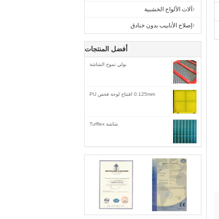
آلات الألواح الخشبية
إصلاح الأنابيب بدون خنادق
أفضل المنتجات
بولي تموج الشاشة
0.125mm افتتاح لوحة فحص PU
شاشة Tufflex