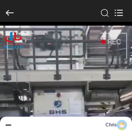
2026
HUATAO
LOVER
LTD.
All
Rights
Reserved.
مسكن
منتجات
معلومات
عنا
جولة
في
المعمل
Chris