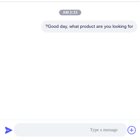
مراقبة
2:33 AM
الجودة
Good day, what product are you looking for?
اتصل
بنا
أخبار
اطلب
اقتباس
SITEMAP
نظام مرطب بالرش 1800 مم للكرتون المضلع
آلة الكرتون المموج
2026-06-03
500 الرؤى
PRIVACY