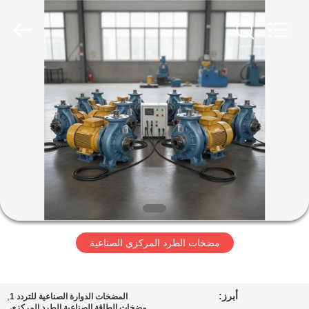
2026
HUATAO
LOVER
LTD.
All
Rights
Reserved.
مسكن
منتجات
معلومات
عنا
جولة
مضخات الطرد المركزي الصناعية
في
المعمل
أبرز:
,
المضخات الدوارة الصناعية للتردد 1
,
مضخات الطاقة الصناعية الطرد المركزي