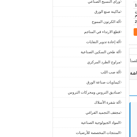
ورأى النسيج الصناعي
1
يسترن
ماكينة صنع الورق
م
2
آلة الكرتون المموج
قطع الارتداء في المناجم
آلة إعادة تدوير النفايات
آلة طحن السكين الصناعية
لصدأ
مراوح الطرد المركزي
آلة صب اللب
اشة
كيماويات صناعة الورق
صناديق التروس ومحركات التروس
آلة شفرة الأسلاك
مجفف التجميد الفراغي
المواد الجيولوجية الصناعية
المنتجات المخصصة للأرضيات