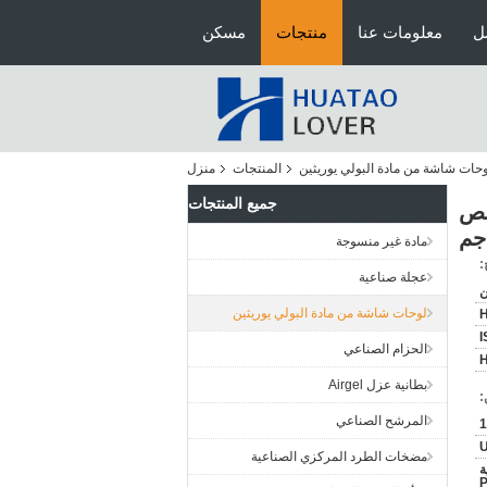
ل
معلومات عنا
منتجات
مسكن
حات شاشة من مادة البولي يوريثين
المنتجات
منزل
جميع المنتجات
ات لفحص
جم
مادة غير منسوجة
:
عجلة صناعية
ن
لوحات شاشة من مادة البولي يوريثين
I
الحزام الصناعي
بطانية عزل Airgel
:
المرشح الصناعي
1
مضخات الطرد المركزي الصناعية
ة