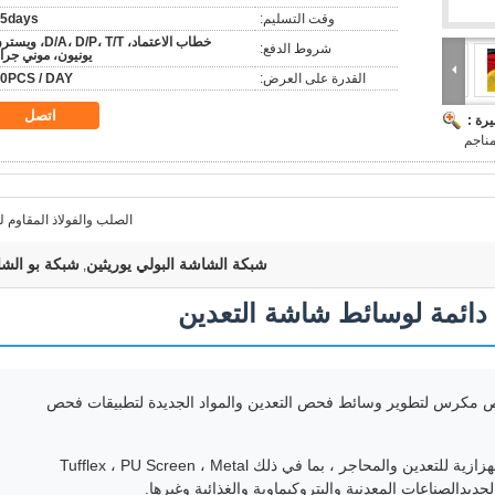
وقت التسليم:
5days
خطاب الاعتماد، D/A، D/P، T/T، و
شروط الدفع:
يونيون، موني جرا
القدرة على العرض:
0PCS / DAY
اتصل
رة :
الصلب والفولاذ المقاوم ل
شبكة الشاشة البولي يوريثين
شبكة بو الش
,
 دائمة لوسائط شاشة التعدين
 مكرس لتطوير وسائط فحص التعدين والمواد الجديدة لتطبيقات فحص
نحن متخصصون في إنتاج وتطوير الشاشات الهزازية للتعدين والمحاجر ، بما في ذلك Tufflex ، PU Screen ، Metal