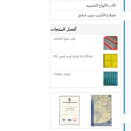
آلات الألواح الخشبية
إصلاح الأنابيب بدون خنادق
أفضل المنتجات
بولي تموج الشاشة
0.125mm افتتاح لوحة فحص PU
شاشة Tufflex