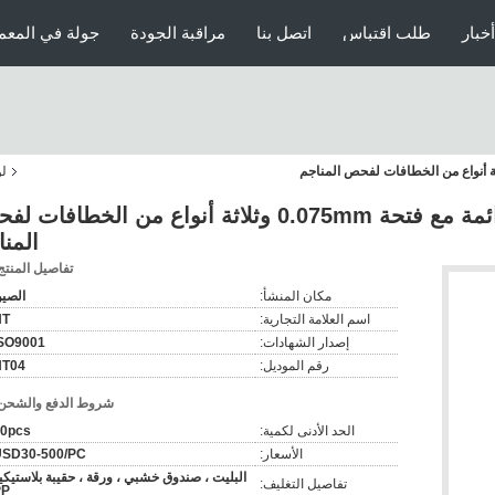
أخبار
طلب اقتباس
اتصل بنا
مراقبة الجودة
جولة في المعم
لو
لوحة شاشة البولي يوريثان دائمة مع فتحة 0.075mm وثلاثة أنواع من الخطاف
المنا
تفاصيل المنتج
مكان المنشأ:
الصي
اسم العلامة التجارية:
HT
إصدار الشهادات:
SO9001
رقم الموديل:
HT04
شروط الدفع والشحن
الحد الأدنى لكمية:
0pcs
الأسعار:
USD30-500/PC
البليت ، صندوق خشبي ، ورقة ، حقيبة بلاستيكي
تفاصيل التغليف:
PP