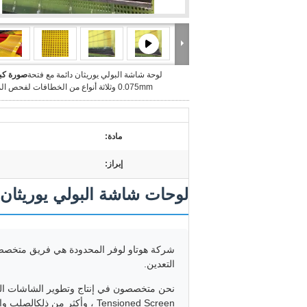
لوحة شاشة البولي يوريثان دائمة مع فتحة
صورة كبي
0.075mm وثلاثة أنواع من الخطافات لفحص المناجم
مادة:
إبراز:
لوحات شاشة البولي يوريثان
شركة هوتاو لوفر المحدودة هي فريق متخصص
التعدين.
Tensioned Screen ، وأكثر من ذلكالصلب والحديدالصناعات المعدنية والبتروكيماوية والغذائية وغيرها.