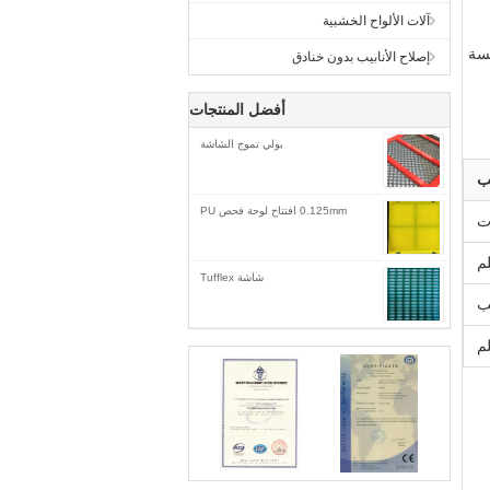
آلات الألواح الخشبية
لسة
إصلاح الأنابيب بدون خنادق
أفضل المنتجات
بولي تموج الشاشة
ب
0.125mm افتتاح لوحة فحص PU
ت
شاشة Tufflex
ب