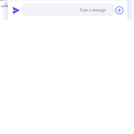
المستمر والفعال ،حتى نتمكن من توفير منتجات و
س: هل يمكننا زيارة شركتك؟
ج: لا مشكلة، نحن نتطلع إلى وصولك وسوف نقودك
س: ما هو مصطلحك التجاري؟
A: EXW، FOB، CIF، CFR الخ يمكن أن تكون متاحة.
Photo
س: هل يمكنني طلب عينات لأغراض الاختبار؟
Video Call
ج: نعم ، نرحب بها. وفقًا لسياسة شركتنا ، يجب 
استلام طلب المحاكمة الخاص بك.
Audio Call
س: هل يمكنني تصميم شاشات الجهاز الأول؟
ج: نعم، مادة OEM والحجم واللون والحزمة الخ يمكن أن تكون مقبولة.
س: هل يمكنني طلب قطعة واحدة؟
ج: نعم، حيث أن MOQ لدينا هو قطعة واحدة.
معلومات الاتصال