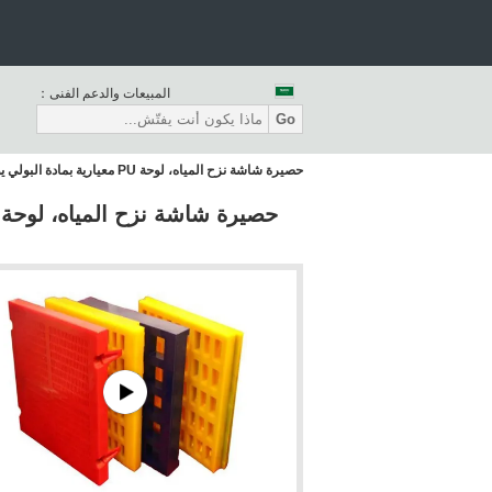
المبيعات والدعم الفنى：
Go
حصيرة شاشة نزح المياه، لوحة PU معيارية بمادة البولي يوريثين، أبعاد 305 مم × 305 مم وفتحة 0.125 مم