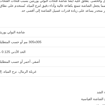
 والحصى. يُطلق عليه أيضًا شاشة فتحات البولي يوريثين بسبب فتحات الفتحات
يبلغ عرض فتحة الفتحة الضيقة 0.1 مم، مما يجعل الشاشة تتمتع بكفاءة عالية وأداء دقيق لنزع المياه. تُستخدم على نطاق
فير منحدر يساعد على زيادة قدرات غسيل الشاشة إلى أقصى حد.
شاشة البولي يوريث
305x305 مم أو حسب المتطلبات
الحد الأدنى 0.125 مم
أصفر، أحمر أو حسب المتطلب
غربلة الرمال، نزح المياه، إل
 الشد
الشاشة القياسية