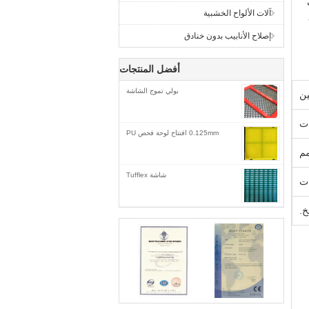
آلات الألواح الخشبية
إصلاح الأنابيب بدون خنادق
أفضل المنتجات
بولي تموج الشاشة
ين
0.125mm افتتاح لوحة فحص PU
شاشة Tufflex
ات
خ.