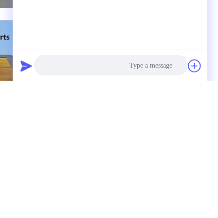
Photo
Video Call
Audio Call