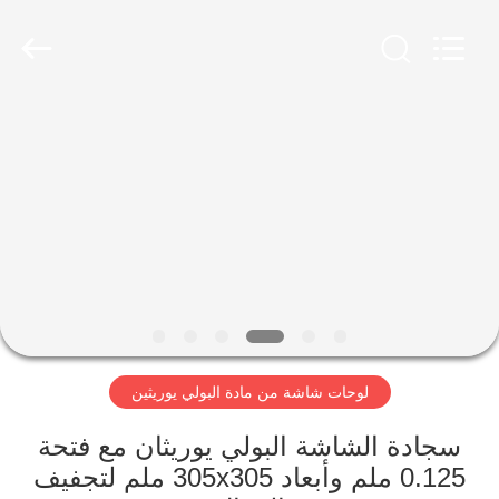
2026
HUATAO
LOVER
LTD.
All
Rights
Reserved.
مسكن
منتجات
معلومات
عنا
جولة
لوحات شاشة من مادة البولي يوريثين
في
المعمل
سجادة الشاشة البولي يوريثان مع فتحة
0.125 ملم وأبعاد 305x305 ملم لتجفيف