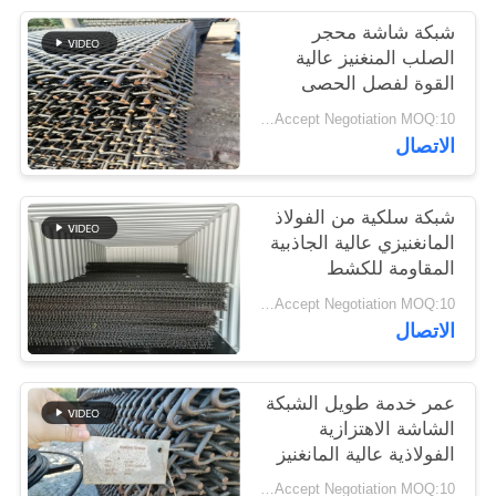
POLICY
شبكة شاشة محجر
الصلب المنغنيز عالية
القوة لفصل الحصى
والركام
Price Accept Negotiation MOQ:10 قطع
الاتصال
شبكة سلكية من الفولاذ
المانغنيزي عالية الجاذبية
المقاومة للكشط
المعدني
Price Accept Negotiation MOQ:10 قطع
الاتصال
عمر خدمة طويل الشبكة
الشاشة الاهتزازية
الفولاذية عالية المانغنيز
لمصانع تحطيم الحجر
Price Accept Negotiation MOQ:10 قطع