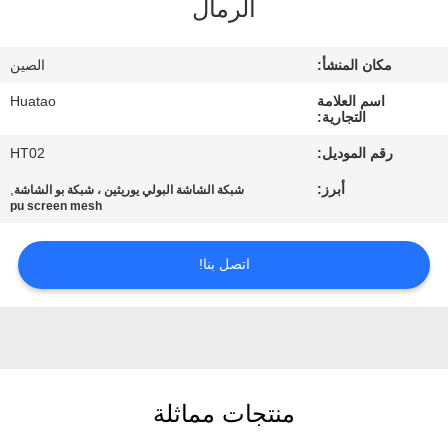
الرمال
مراقبة
الجودة
مكان المنشأ:
الصين
اسم العلامة
Huatao
اتصل
التجارية:
بنا
رقم الموديل:
HT02
أبرز:
,
شبكة الشاشة البولي يوريثين ، شبكة بو الشاشة
أخبار
pu screen mesh
اتصل بنا!
اطلب
اقتباس
SITEMAP
منتجات مماثلة
PRIVACY