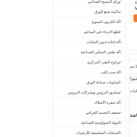
ورأى النسيج الصناعي
ماكينة صنع الورق
آلة الكرتون المموج
قطع الارتداء في المناجم
آلة إعادة تدوير النفايات
آلة طحن السكين الصناعية
مراوح الطرد المركزي
آلة صب اللب
كيماويات صناعة الورق
صناديق التروس ومحركات التروس
آلة شفرة الأسلاك
مجفف التجميد الفراغي
اشة
المواد الجيولوجية الصناعية
المنتجات المخصصة للأرضيات