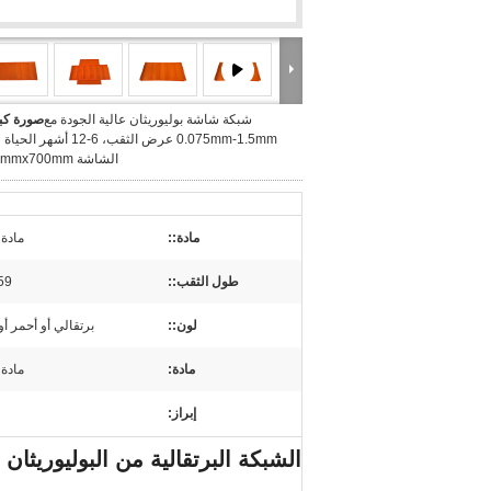
شبكة شاشة بوليوريثان عالية الجودة مع
صورة كبي
0.075mm-1.5mm عرض الثقب، 6-12 أشه
الشاشة 1040mmx700mm
مادة::
مادة 
طول الثقب::
2.59 مم
لون::
برتقالي أو أحمر 
مادة:
مادة 
إبراز:
الشبكة البرتقالية من البوليوريثان