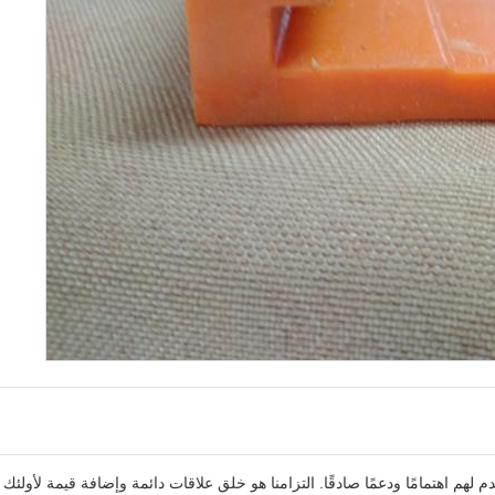
م لهم اهتمامًا ودعمًا صادقًا. التزامنا هو خلق علاقات دائمة وإضافة قيمة لأولئك