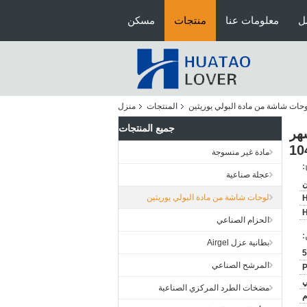
ل
معلومات عنا
منتجات
مسكن
حات شاشة من مادة البولي يوريثين
المنتجات
منزل
جميع المنتجات
مع 0.075mm-1.5mm عرض الثقب، 6-12 أشهر
مادة غير منسوجة
:
عجلة صناعية
ن
لوحات شاشة من مادة البولي يوريثين
H
الحزام الصناعي
:
بطانية عزل Airgel
المرشح الصناعي
P
ي
مضخات الطرد المركزي الصناعية