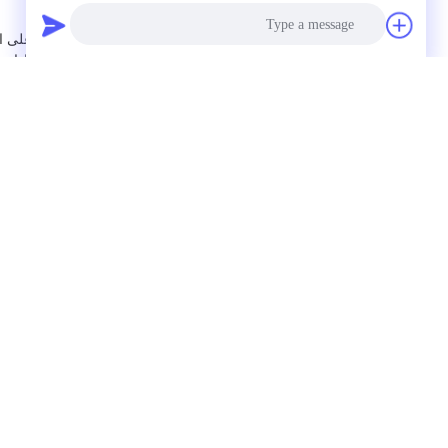
الذين يؤمنون بأفكارنا.
خفض التكاليف:
(هوتاو) تساعدك في العثور على ا
وآمنة،اتفاقية التجارة الحرة وغيرها من الشهاد
من الصين وتوفير خدمات فحص الجودة.
خدمة 24 ساعة:
اليوم.
Photo
,
Video Call
بطاقة:
تهتز شبكة سلكية الشاشة
بو شبكة الشاشة,شبكة
Audio Call
إرسا