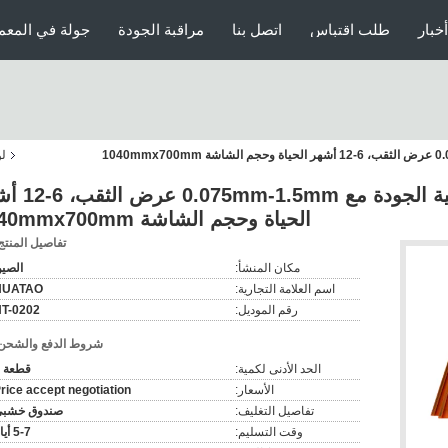
أخبار
طلب اقتباس
اتصل بنا
مراقبة الجودة
جولة في المعم
لو
شبكة شاشة بوليوريثان عالية الجودة 
الحياة وحجم الشاشة 1040mmx700mm
تفاصيل المنتج
مكان المنشأ:
الصي
اسم العلامة التجارية:
HUATAO
رقم الموديل:
T-0202
شروط الدفع والشحن
الحد الأدنى لكمية:
قطعة 5
الأسعار:
rice accept negotiation
تفاصيل التغليف:
صندوق خشب
وقت التسليم:
5-7 أيام