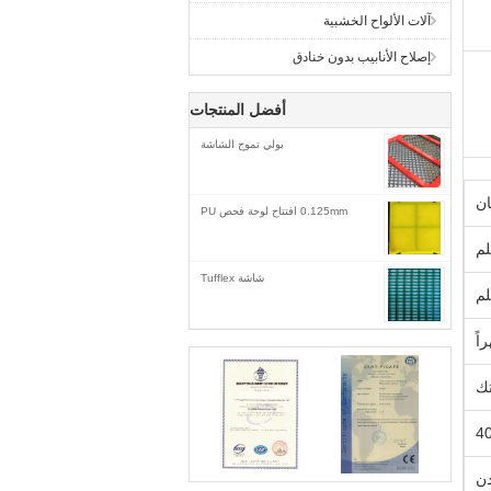
آلات الألواح الخشبية
إصلاح الأنابيب بدون خنادق
أفضل المنتجات
بولي تموج الشاشة
ان
0.125mm افتتاح لوحة فحص PU
شاشة Tufflex
تك
دن