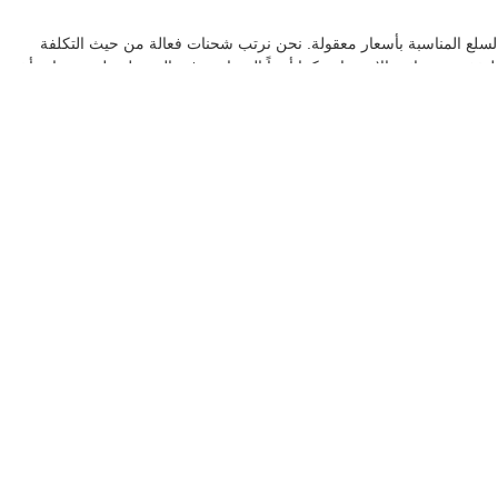
لسلع المناسبة بأسعار معقولة. نحن نرتب شحنات فعالة من حيث التكلفة
ات لتخفيض ضرائب الاستيراديمكننا أيضاً المساعدة في الحصول على منتجات أخرى
لقد أنشأت شركة هوتاو قسمًا خاصًا مع موظفين متخصصين لتوفير مساعدة فعالة لعملائنا على مدار
,
 الشاشة البولي يوريثين
شبكة بو الشاشة
تفاصيل الات
ل استفسارك مباشرة لنا
HUATAO LOVER LTD
اتصل شخص:
Maple
الهاتف ::
+86 15103371897
الفاكس:
86--311-80690567