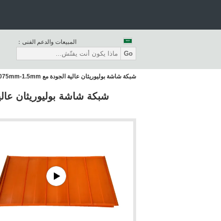
المبيعات والدعم الفنى：
Go
شبكة شاشة بوليوريثان عالية الجودة مع 0.075mm-1.5mm عرض الثقب، 6-12 أشهر الحياة وحجم الشاشة 1040mmx700mm