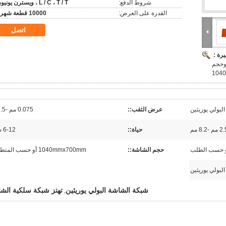
شروط الدفع:
L / C ، T / T ، ويسترن يونيون
القدرة على العرض:
10000 قطعة شهريا
اتصل
رة :
ر الحياة وحجم
البولي يوريثين
عرض الثقب::
0.075 مم -1.5 مم
 -8.2 مم
حياة::
6-12 شهرًا
أو حسب الطلب
حجم الشاشة::
1040mmx700mm أو حسب المتطلبات
البولي يوريثين
شبكة الشاشة البولي يوريثين
تهتز شبكة سلكية الش
,