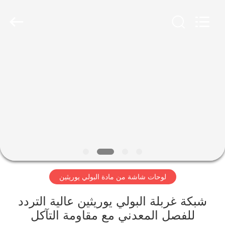
2026
HUATAO
LOVER
LTD.
All
Rights
Reserved.
مسكن
منتجات
معلومات
عنا
جولة
لوحات شاشة من مادة البولي يوريثين
في
المعمل
شبكة غربلة البولي يوريثين عالية التردد
للفصل المعدني مع مقاومة التآكل