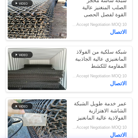
شبكة شاشة محجر
POLICY
الصلب المنغنيز عالية
القوة لفصل الحصى
والركام
Price Accept Negotiation MOQ:10 قطع
الاتصال
شبكة سلكية من الفولاذ
المانغنيزي عالية الجاذبية
المقاومة للكشط
المعدني
Price Accept Negotiation MOQ:10 قطع
الاتصال
عمر خدمة طويل الشبكة
الشاشة الاهتزازية
الفولاذية عالية المانغنيز
لمصانع تحطيم الحجر
Price Accept Negotiation MOQ:10 قطع
الاتصال