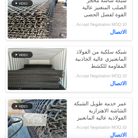
شبكة شاشة محجر
POLICY
الصلب المنغنيز عالية
القوة لفصل الحصى
والركام
Price Accept Negotiation MOQ:10 قطع
الاتصال
شبكة سلكية من الفولاذ
المانغنيزي عالية الجاذبية
المقاومة للكشط
المعدني
Price Accept Negotiation MOQ:10 قطع
الاتصال
عمر خدمة طويل الشبكة
الشاشة الاهتزازية
الفولاذية عالية المانغنيز
لمصانع تحطيم الحجر
Price Accept Negotiation MOQ:10 قطع
الاتصال