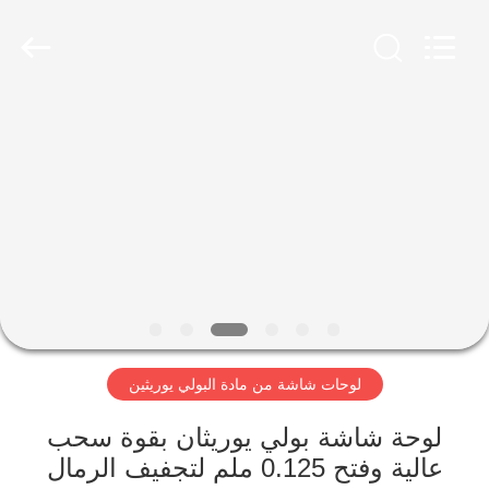
2026
HUATAO
LOVER
LTD.
All
Rights
Reserved.
مسكن
منتجات
معلومات
عنا
جولة
لوحات شاشة من مادة البولي يوريثين
في
المعمل
لوحة شاشة بولي يوريثان بقوة سحب
عالية وفتح 0.125 ملم لتجفيف الرمال