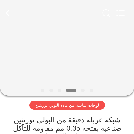
2026
HUATAO
LOVER
LTD.
All
Rights
Reserved.
مسكن
منتجات
معلومات
عنا
جولة
لوحات شاشة من مادة البولي يوريثين
في
المعمل
شبكة غربلة دقيقة من البولي يوريثين
صناعية بفتحة 0.35 مم مقاومة للتآكل