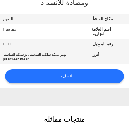
ومضادة للانسداد
مراقبة
الجودة
مكان المنشأ:
الصين
اسم العلامة
Huatao
اتصل
التجارية:
بنا
رقم الموديل:
HT01
أبرز:
,
تهتز شبكة سلكية الشاشة ، بو شبكة الشاشة
أخبار
pu screen mesh
اتصل بنا!
اطلب
اقتباس
SITEMAP
منتجات مماثلة
PRIVACY