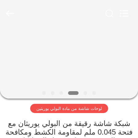
2026
HUATAO
LOVER
LTD.
All
Rights
Reserved.
مسكن
منتجات
معلومات
عنا
جولة
لوحات شاشة من مادة البولي يوريثين
في
المعمل
شبكة شاشة رقيقة من البولي يوريثان مع
فتحة 0.045 ملم لمقاومة الكشط ومكافحة