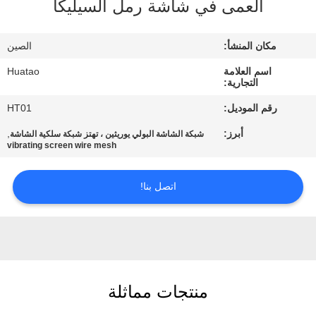
العمى في شاشة رمل السيليكا
مراقبة
الجودة
مكان المنشأ:
الصين
اسم العلامة
Huatao
اتصل
التجارية:
بنا
رقم الموديل:
HT01
أبرز:
,
شبكة الشاشة البولي يوريثين ، تهتز شبكة سلكية الشاشة
أخبار
vibrating screen wire mesh
اتصل بنا!
اطلب
اقتباس
SITEMAP
منتجات مماثلة
PRIVACY