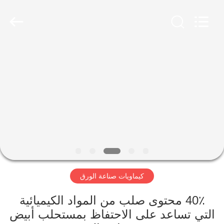
2026
HUATAO
LOVER
LTD.
All
Rights
Reserved.
مسكن
منتجات
معلومات
عنا
جولة
كيماويات صناعة الورق
في
المعمل
40٪ محتوى صلب من المواد الكيميائية
التي تساعد على الاحتفاظ بمستحلب أبيض