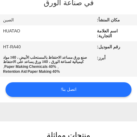
في صناعة الورق
مراقبة
الجودة
مكان المنشأ:
الصين
اسم العلامة
HUATAO
اتصل
التجارية:
بنا
رقم الموديل:
HT-RA40
أبرز:
صنع ورق مساعد الاحتفاظ بالمستحلب الأبيض ، 40٪ مواد
كيميائية لصناعة الورق ، 40٪ ورق يساعد على الاحتفاظ
أخبار
,
,
40% Paper Making Chemicals
40% Retention Aid Paper Making
اطلب
اتصل بنا!
اقتباس
خريطة
الموقع
منتجات مماثلة