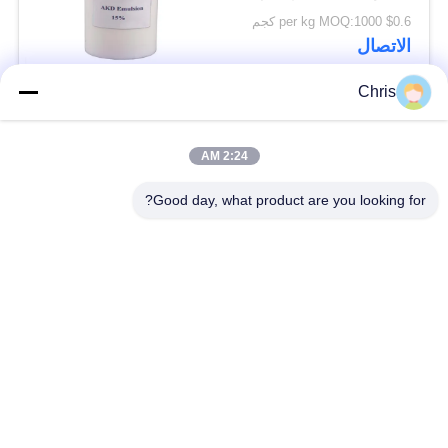
$0.6 per kg MOQ:1000 كجم
الاتصال
Chris
فئات شعبية
جميع
2:24 AM
مادة غير منسوجة
عجلة صناعية
Good day, what product are you looking for?
لوحات شاشة من مادة
الحزام الصناعي
البولي يوريثين
بطانية عزل Airgel
المرشح الصناعي
مضخات الطرد
ورأى النسيج الصناعي
المركزي الصناعية