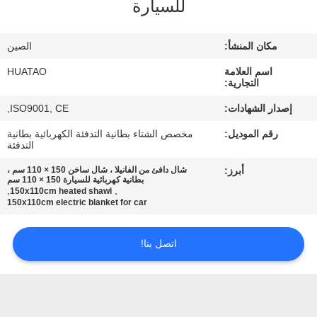
للسيارة
مراقبة
الجودة
مكان المنشأ:
الصين
اسم العلامة
HUATAO
اتصل
التجارية:
بنا
إصدار الشهادات:
ISO9001, CE,
رقم الموديل:
مخصص الشتاء بطانية التدفئة الكهربائية بطانية
أخبار
التدفئة
أبرز:
شال دافئ من الفانيلا ، شال ساخن 150 × 110 سم ،
بطانية كهربائية للسيارة 150 × 110 سم
اطلب
,
,
150x110cm heated shawl
150x110cm electric blanket for car
اقتباس
اتصل بنا!
SITEMAP
PRIVACY