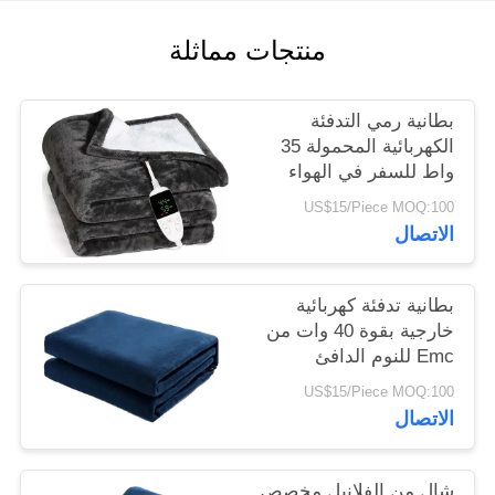
POLICY
منتجات مماثلة
بطانية رمي التدفئة
الكهربائية المحمولة 35
واط للسفر في الهواء
الطلق
US$15/Piece MOQ:100
الاتصال
بطانية تدفئة كهربائية
خارجية بقوة 40 وات من
Emc للنوم الدافئ
والمريح
US$15/Piece MOQ:100
الاتصال
شال من الفلانيل مخصص