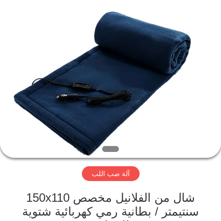
2026
HUATAO
LOVER
LTD.
All
Rights
Reserved.
مسكن
منتجات
معلومات
عنا
جولة
آلة صب اللب
في
المعمل
شال من الفلانيل مخصص 150x110
سنتيمتر / بطانية رمي كهربائية شتوية