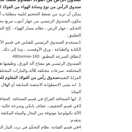
صندوق الرأس من نوع وسادة الهواء من الفولاذ ا
يمكن أن تزيد من ضغط التحجيم لتلبية متطلبات آ
يتكون الصندوق الرئيسي من جهاز أنبوب مربع مخف
التحكم ، جهاز الرش ، نظام مسار الهواء ، إلخ.ا
التطبيق:
1يستخدم الصندوق الرئيسي للقياس في قسم الأسل
الكتابة والطباعة ، ورق الأوفست ، وما إلى ذلك.
2نطاق السرعة المطبق: 160-480m/min
الصندوق الرئيسي هو مفتاح آلة الورق، وظيفتها هي
المختلفة، سرعات مختلفة للآلة،والتيارات المختل
المزايا التقنية
صندوق رأس من الفولاذ المقاوم للص
1. انه يتبنى الاسطوانة الامتصة السابقة أو اله
المياه؛
2. انها الصحافة الفراغ في قسم الصحافة. الجفاف خارج قسم الصحافة يمكن أن تصل إلى 38 ~ 40٪؛
3في قسم التجفيف، جفاف يانكي وسرعة عالية 
الآلة.تكنولوجيا موثوقة من البخار والمياه المكث
متقدم;
4في قسم القيادة، نظام التحكم في تردد التيار المتردد الرقمي يحسن دقة التحكم، لذلك الأداء مستقر وموثوق به.