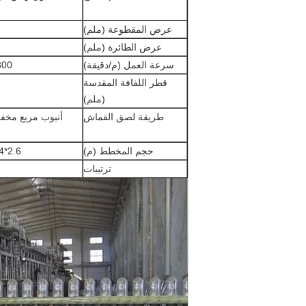
عرض المقطوعة (ملم)
عرض الطائرة (ملم)
سرعة العمل (م/دقيقة)
300
قطر اللفافة المقدسة
(ملم)
طريقة لصق القماش
أنبوب مربع مخف
حجم المخطط (م)
2.6*4.4*16
ترتيبات