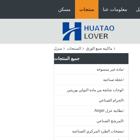
ل
معلومات عنا
منتجات
مسكن
ماكينة صنع الورق
المنتجات
منزل
جميع المنتجات
مادة غير منسوجة
عجلة صناعية
لوحات شاشة من مادة البولي يوريثين
الحزام الصناعي
بطانية عزل Airgel
المرشح الصناعي
مضخات الطرد المركزي الصناعية