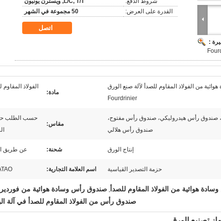
شروط الدفع:
L/C, T/T, ويسترن يونيون
القدرة على العرض:
50 مجموعة في الشهر
اتصل
رة :
ائية من الفولاذ المقاوم للصدأ لآلة صنع الورق
الفولاذ المقاوم ل
مادة:
Fourdrinier
، صندوق رأس هيدروليكي، صندوق رأس مفتوح،
حسب الطلب 
مقاس:
صندوق رأس هلالي
ال
إنتاج الورق
شحنة:
عن طريق ال
حزمة التصدير القياسية
اسم العلامة التجارية:
ATAO
ادة هوائية من الفولاذ المقاوم للصدأ
صندوق رأس وسادة هوائية من فورديري
,
صندوق رأس من الفولاذ المقاوم للصدأ في آلة ال
از تصنيع الورق