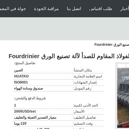
أخبار
طلب اقتباس
اتصل بنا
مراقبة الجودة
جولة في المعم
ق Fourdrinier
مقاوم للصدأ لآلة تصنيع الورق Fourdrinier
تفاصيل المنتج:
مكان المنشأ:
الصين
اسم العلامة التجارية:
HUATAO
إصدار الشهادات:
ISO9001
رقم الموديل:
صندوق وسادة الهواء
شروط الدفع والشحن:
الحد الأدنى لكمية:
1
الأسعار:
2000USD/set
تفاصيل التغليف:
معيار التصدير التعبئة والتغليف
وقت التسليم:
120 يوما