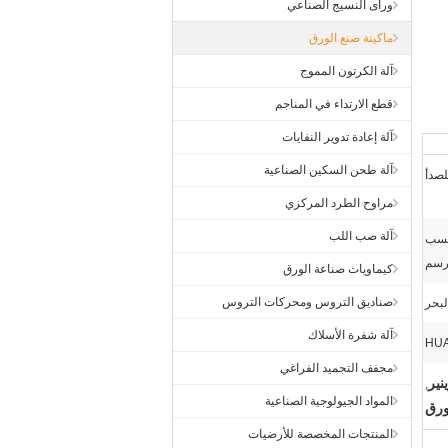
ورأى النسيج الصناعي
ماكينة صنع الورق
آلة الكرتون المموج
قطع الارتداء في المناجم
آلة إعادة تدوير النفايات
آلة طحن السكين الصناعية
لصدأ
مراوح الطرد المركزي
آلة صب اللب
حسب
رسم
كيماويات صناعة الورق
صناديق التروس ومحركات التروس
بحر
آلة شفرة الأسلاك
HU
مجفف التجميد الفراغي
نير
,
المواد الجيولوجية الصناعية
ورق
المنتجات المخصصة للأرضيات