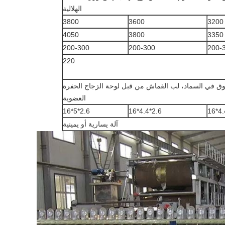
الهلالية
3800
3600
3200
4050
3800
3350
200-300
200-300
200-
220
وق في السماد، لب القماش من قبل لوحة الزجاج الحفرة
العضوية
2.6*5*16
2.6*4.4*16
آلة يسارية أو يمينية