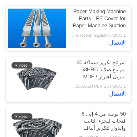
PRIVACY
Paper Making Machine
POLICY
Parts - PE Cover for
Paper Machine Suction
Box
Price accept negotiation MOQ:1 مجموعة
الاتصال
شرائح تكرير سماكة 30
مم مع صلابة 63HRC
لمزيل اهتزاز MDF /
HDF
1500USD PER SET MOQ:1 مجموعة
الاتصال
50 بوصة من 4 إلى 8
فتحات للجزء الثابت
والدوار لتكرير ألياف
MDF وتعزيز القدرة