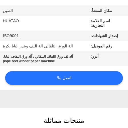
مراقبة
مكان المنشأ:
الصين
الجودة
اسم العلامة
HUATAO
التجارية:
اتصل
إصدار الشهادات:
ISO9001
بنا
رقم الموديل:
آلة الورق التلقائي آلة اللف ويندر البابا بكرة
أبرز:
,
آلة لف ورق اللفاف التلقائي ، آلة ورق اللفاف البابا
أخبار
pope reel winder paper machine
اطلب
اتصل بنا!
اقتباس
خريطة
الموقع
منتجات مماثلة