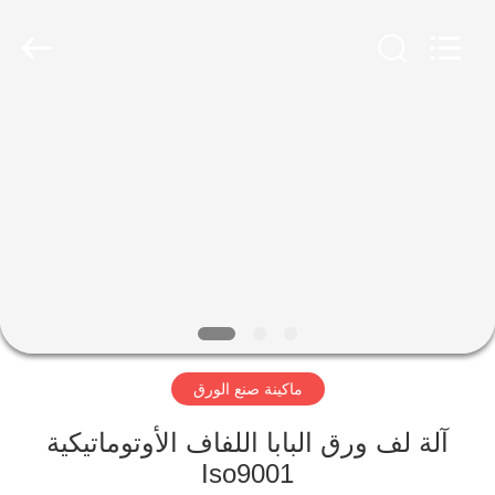
2026
HUATAO
LOVER
LTD.
All
Rights
Reserved.
مسكن
منتجات
معلومات
عنا
جولة
ماكينة صنع الورق
في
المعمل
آلة لف ورق البابا اللفاف الأوتوماتيكية
Iso9001