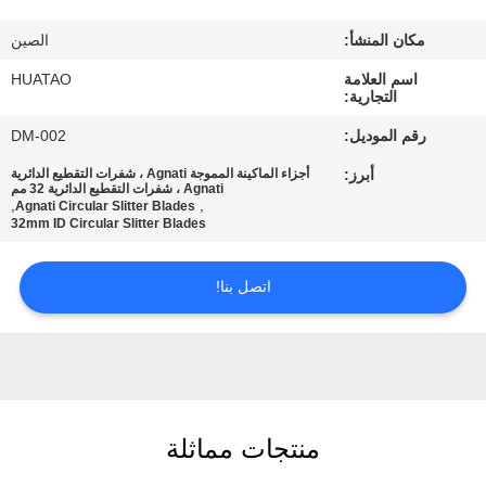
مراقبة
مكان المنشأ:
الصين
الجودة
اسم العلامة
HUATAO
التجارية:
اتصل
رقم الموديل:
DM-002
بنا
أبرز:
أجزاء الماكينة المموجة Agnati ، شفرات التقطيع الدائرية
Agnati ، شفرات التقطيع الدائرية 32 مم
,
,
Agnati Circular Slitter Blades
أخبار
32mm ID Circular Slitter Blades
اتصل بنا!
اطلب
اقتباس
خريطة
الموقع
منتجات مماثلة