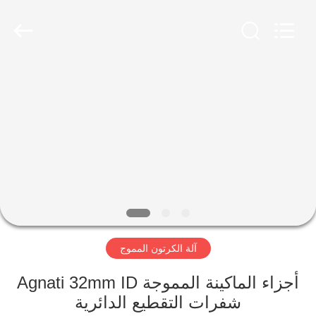
2026
HUATAO
LOVER
LTD.
All
Rights
Reserved.
مسكن
منتجات
معلومات
عنا
جولة
آلة الكرتون المموج
في
المعمل
أجزاء الماكينة المموجة Agnati 32mm ID
شفرات التقطيع الدائرية