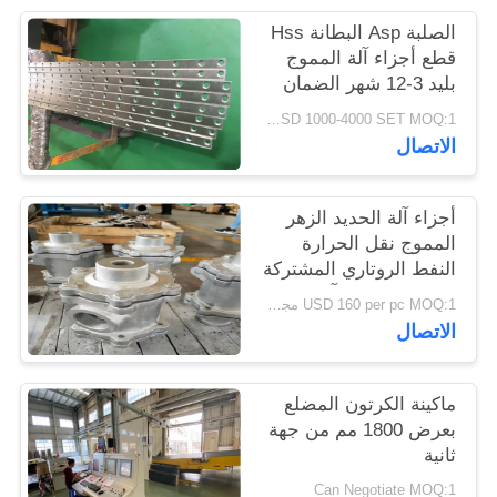
PRIVACY
الصلبة Asp البطانة Hss
POLICY
قطع أجزاء آلة المموج
بليد 3-12 شهر الضمان
USD 1000-4000 SET MOQ:1 مجموعة
الاتصال
أجزاء آلة الحديد الزهر
المموج نقل الحرارة
النفط الروتاري المشتركة
علاج مكافحة التآكل
USD 160 per pc MOQ:1 مجموعة
الاتصال
ماكينة الكرتون المضلع
بعرض 1800 مم من جهة
ثانية
Can Negotiate MOQ:1