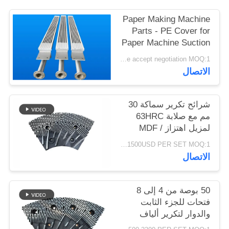
PRIVACY
Paper Making Machine
POLICY
Parts - PE Cover for
Paper Machine Suction
Box
Price accept negotiation MOQ:1 مجموعة
الاتصال
شرائح تكرير سماكة 30
مم مع صلابة 63HRC
لمزيل اهتزاز MDF /
HDF
1500USD PER SET MOQ:1 مجموعة
الاتصال
50 بوصة من 4 إلى 8
فتحات للجزء الثابت
والدوار لتكرير ألياف
MDF وتعزيز القدرة