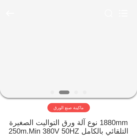
2026
HUATAO
LOVER
LTD.
All
Rights
Reserved.
مسكن
منتجات
معلومات
عنا
جولة
ماكينة صنع الورق
في
المعمل
1880mm نوع آلة ورق التواليت الصغيرة
التلقائي بالكامل 250m.Min 380V 50HZ