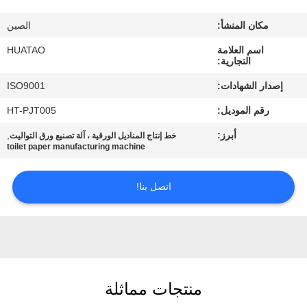
مراقبة
مكان المنشأ:
الصين
الجودة
اسم العلامة
HUATAO
التجارية:
اتصل
إصدار الشهادات:
ISO9001
بنا
رقم الموديل:
HT-PJT005
أبرز:
,
خط إنتاج المناديل الورقية ، آلة تصنيع ورق التواليت
أخبار
toilet paper manufacturing machine
اطلب
اتصل بنا!
اقتباس
خريطة
الموقع
منتجات مماثلة