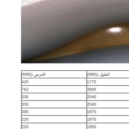
الطول ((MM)
العرض ((MM)
420
1770
762
3900
330
2540
330
2540
365
1870
220
1870
220
1950