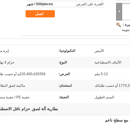
القدرة على العرض:
500pieces / شهر
اتصل
رة :
عومة
الأبيض
التكنولوجيا:
إبرة مث
الألياف الاصطناعية
النوع:
حزام لا نها
5-12 ملم
العرض:
220,400,420356م أو حسب طلباتك
سب طلباتك
استخدام:
ماكينة لصق البطا
المدى الطويل
التعبئة:
حقيبة PE / حقيبة منسوجة
بطارية آلة لصق
حزام ناقل الاصطنا
,
ية مع سطح ناعم