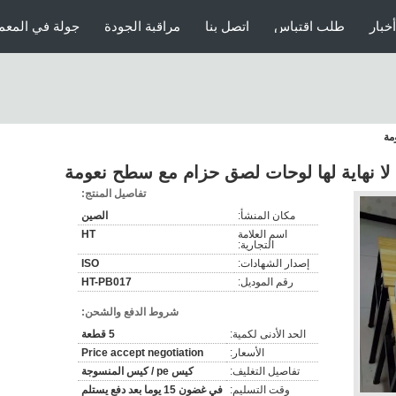
أخبار
طلب اقتباس
اتصل بنا
مراقبة الجودة
جولة في المعم
مة
 لا نهاية لها لوحات لصق حزام مع سطح نعومة
تفاصيل المنتج:
مكان المنشأ:
الصين
اسم العلامة
HT
التجارية:
إصدار الشهادات:
ISO
رقم الموديل:
HT-PB017
شروط الدفع والشحن:
الحد الأدنى لكمية:
5 قطعة
الأسعار:
Price accept negotiation
تفاصيل التغليف:
كيس pe / كيس المنسوجة
وقت التسليم:
في غضون 15 يوما بعد دفع يستلم