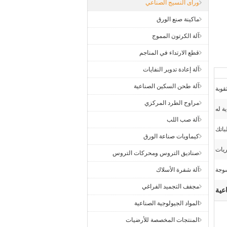
ورأى النسيج الصناعي
ماكينة صنع الورق
آلة الكرتون المموج
قطع الارتداء في المناجم
آلة إعادة تدوير النفايات
آلة طحن السكين الصناعية
قوبة
مراوح الطرد المركزي
ية له
آلة صب اللب
كيماويات صناعة الورق
ريات
صناديق التروس ومحركات التروس
آلة شفرة الأسلاك
مجفف التجميد الفراغي
عية
المواد الجيولوجية الصناعية
المنتجات المخصصة للأرضيات