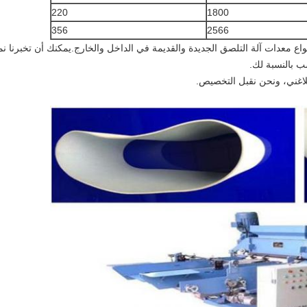
220
1800
356
2566
واع معدات آلة التلصق الجديدة والقديمة في الداخل والخارج.يمكنك أن تخبرنا ن
ب بالنسبة لك.
اغني، ونحن نقبل التخصيص.