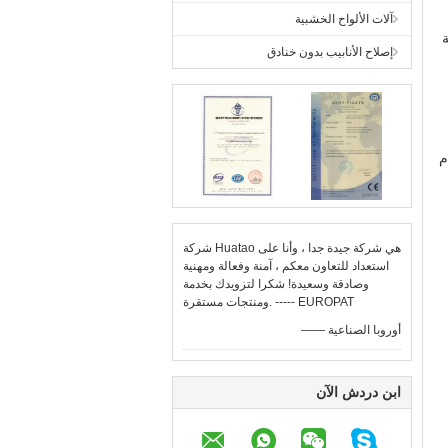
آلات الألواح الخشبية
ة
إصلاح الأنابيب بدون خنادق
عام
شركة Huatao هي شركة جيدة جدا ، وأنا على
استعداد للتعاون معكم ، آمنة وفعالة ومهنية
وصادقة وسعيدة! شكرا لتزويدك بخدمة
ومنتجات مستقرة. ----- EUROPAT
—— أوروبا الصناعية
ابن دردش الآن