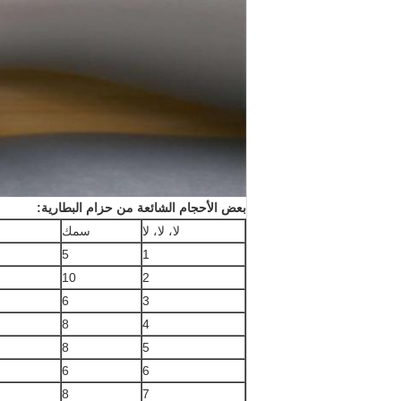
بعض الأحجام الشائعة من حزام البطارية:
لا، لا، لا
سمك
5
1
10
2
6
3
8
4
8
5
6
6
8
7