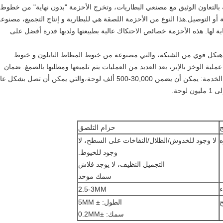
 بالتعاون الوثيق مع مصنعي البطاريات، وتخرج الأحزمة "بدون نهاية" من خطوط
طة أو التوصيل.هذا النوع من الأحزمة اللصقة هي للبطارية و إنتاج التجميع، مصنوع
هاية لها. هذه الأحزمة خصائص الاحتكاك عالية بطبيعتها ولديها قدرة أفضل على
يكل قوي من الشبكة، والتي مصنوعة من خيوط المطاط النايلون و خيوط
عملية الوخز بالإبر، بعد العديد من العمليات يتم تلميعها ومطليها بالصمغ. ضمان
مسطحة سطح الحزام والاحتكاك المناسب. عمر الخدمة: يمكن أن يضمن 30,000-500 ألف لوحة،والتي يمكن أن تصل بشكل 
ج
حزام التلصق
لا وجود للخدوش/الظلال/النفاخات على السطح، لا
وجود للخيوط.
التجميل النظيف، لا يوجد فلاش
سمك موحد
ء
2.5-3MM
ح
الطول: ± 5MM
سمك: ±0.2MM