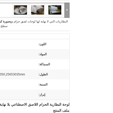
البطاريات التي لا نهاية لها لوحات لصق حزام مع
صورة كبي
سطح ن
اللون:
المواد:
السماكة:
الطول:
1770,2050,25653035mm أو ح
السمة:
إبراز:
لوحة البطارية الحزام اللاصق الاصطناعي بلا نها
ملف المنتج