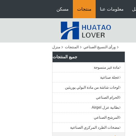
ل
معلومات عنا
منتجات
مسكن
ورأى النسيج الصناعي
المنتجات
منزل
جميع المنتجات
مادة غير منسوجة
عجلة صناعية
لوحات شاشة من مادة البولي يوريثين
الحزام الصناعي
بطانية عزل Airgel
المرشح الصناعي
مضخات الطرد المركزي الصناعية