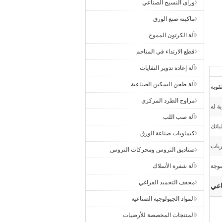
ورأى النسيج الصناعي
ماكينة صنع الورق
آلة الكرتون المموج
قطع الارتداء في المناجم
آلة إعادة تدوير النفايات
آلة طحن السكين الصناعية
قوبة
مراوح الطرد المركزي
ية له
آلة صب اللب
كيماويات صناعة الورق
ريات
صناديق التروس ومحركات التروس
آلة شفرة الأسلاك
مجفف التجميد الفراغي
اعي
المواد الجيولوجية الصناعية
المنتجات المخصصة للأرضيات