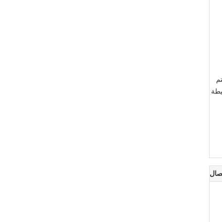
يتم
سيطة
صال