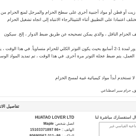
أي زيت أو قطن أو مواد أجنبية أخرى على سطح الحزام والمرجل لمنع الحزام من
عتمادا على التطبيق أثناء التثبيتالرجاء الانتباه إلى اتجاه تشغيل الحزام
 الحزام الناقل ، والذي يمكن تصحيحه عن طريق ضبط الدوار ، إلخ. سيكون
في حالة مع درجة معينة من التوتر ، دع الحزام يدور لمدة 1-2 أسابيع بحيث يكون التوتر الكلي للحزام متساوياً. في هذا الوقت ، 
توتر بشكل صحيح.بعد 24 ساعة من العمل، يتم ضبط عجلة التوتر مرة أخرى. في هذا الوقت ، تم تمديد المواد الو
 لا تستخدم أبداً مواد كيميائية غبية لمسح الحزام
,
ق
حزام سير اصطناعي
تفاصيل الات
ل استفسارك مباشرة لنا
HUATAO LOVER LTD
اتصل شخص:
Maple
الهاتف ::
+86 15103371897
الفاكس:
86--311-80690567