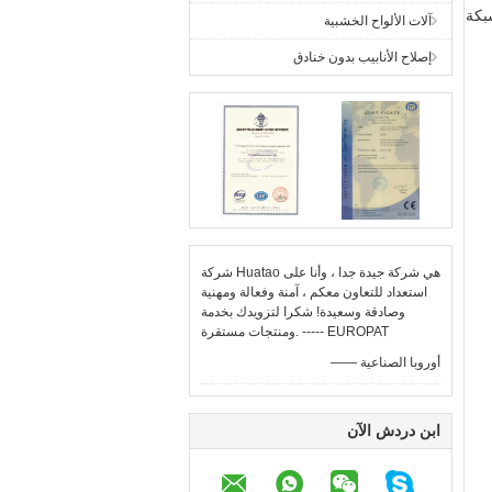
نسيج شبكة
آلات الألواح الخشبية
إصلاح الأنابيب بدون خنادق
شركة Huatao هي شركة جيدة جدا ، وأنا على
استعداد للتعاون معكم ، آمنة وفعالة ومهنية
وصادقة وسعيدة! شكرا لتزويدك بخدمة
ومنتجات مستقرة. ----- EUROPAT
—— أوروبا الصناعية
ابن دردش الآن