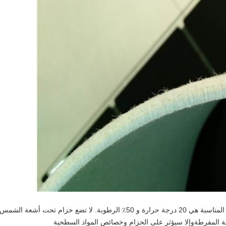
تخزين حزام البطارية في بيئة باردة وجافة. البيئة المناسبة هي 20 درجة حرارة و 50٪ الرطوبة. لا تضع حزام تحت أشعة الشمس
بة المفرطةوإلا سيؤثر على الحزام وخصائص المواد السطحية