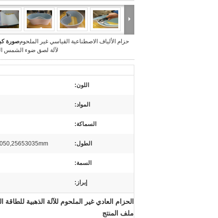
حزام الألياف الاصطناعية القياسي غير الملحوم
صورة كبي
لآلة لصق ضوء الشمس ال
اللون:
المواد:
السماكة:
الطول:
1770,2050,25653035mm أو ح
السمة:
إبراز:
الحزام العادي غير الملحوم للآلة الذهبية للطاقة 
ملف المنتج