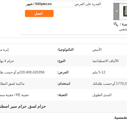
القدرة على العرض:
500pieces / شهر
اتصل
رة :
ذهبي
الأبيض
التكنولوجيا:
إبرة مث
الألياف الاصطناعية
النوع:
حزام لا نها
5-12 ملم
العرض:
220,400,420356م أو حسب طلباتك
سب طلباتك
استخدام:
ماكينة لصق البطا
المدى الطويل
التعبئة:
حقيبة PE / حقيبة منسوجة
حزام لصق
حزام سير اصطن
,
الشمسية