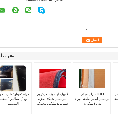
منتجات أ
تر
1600 حزام شبكي
لا نهاية لها نوع 5 ميكرون
حزام "هوتاو" عالي الجو
ية
بوليستر أصفر نفاذية الهواء
البوليستر شبكة الحزام
مع "ز-سبلايس" للضغ
مع 80 ميكرون
سبونبوند تشكيل محبوكة
المستمر