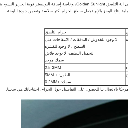
هذه السلسلة من حزام التلصق تطبق خصيصا على آلة التلصق Golden Sunlight، وخاصة إضافة البوليستر قوية الحرير ال
 العظمي،لضمان أن الإطالة أقل من 2%عملية إنتاج الوخز بالإبر تجعل سطح الحزام أكثر سلاسة وتضمن جودة اللوحة
ج
حزام التلصق
لا وجود للخدوش / التدفقات / الانتفاخات على
السطح ، لا وجود للقشرة
التجميل النظيف، لا يوجد فلاش
سمك موحد
ء
2.5-3MM
ح
الطول: ± 5MM
سمك: ±0.2MM
ًا بالاتصال بنا للحصول على التفاصيل حول الحزام. احتياجاتك هي سعينا.