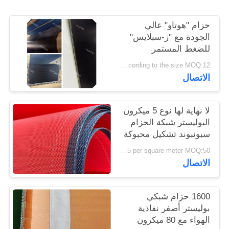
PRIVACY
POLICY
حزام "هوتاو" عالي
الجودة مع "ز-سبلايس"
للضغط المستمر
according to the size MOQ:12 جهاز كمبيوتر
الاتصال
لا نهاية لها نوع 5 ميكرون
البوليستر شبكة الحزام
سبونبوند تشكيل محبوكة
US $20-25 per square meter MOQ:50 مترا مربعا
الاتصال
1600 حزام شبكي
بوليستر أصفر نفاذية
الهواء مع 80 ميكرون