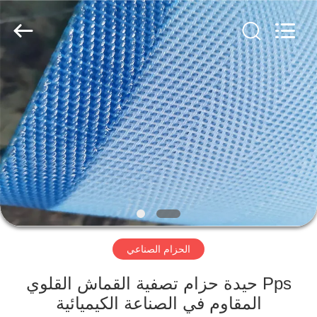
2026
HUATAO
LOVER
LTD.
All
Rights
Reserved.
مسكن
منتجات
معلومات
عنا
جولة
الحزام الصناعي
في
المعمل
Pps حيدة حزام تصفية القماش القلوي
المقاوم في الصناعة الكيميائية