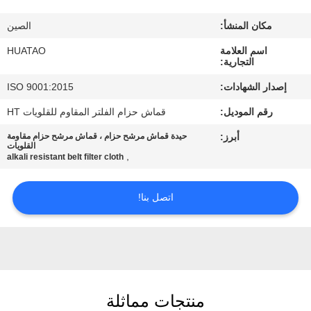
مراقبة
مكان المنشأ:
الصين
الجودة
اسم العلامة
HUATAO
التجارية:
اتصل
إصدار الشهادات:
ISO 9001:2015
بنا
رقم الموديل:
قماش حزام الفلتر المقاوم للقلويات HT
أبرز:
حيدة قماش مرشح حزام ، قماش مرشح حزام مقاومة
أخبار
القلويات
,
alkali resistant belt filter cloth
اطلب
اتصل بنا!
اقتباس
خريطة
الموقع
منتجات مماثلة