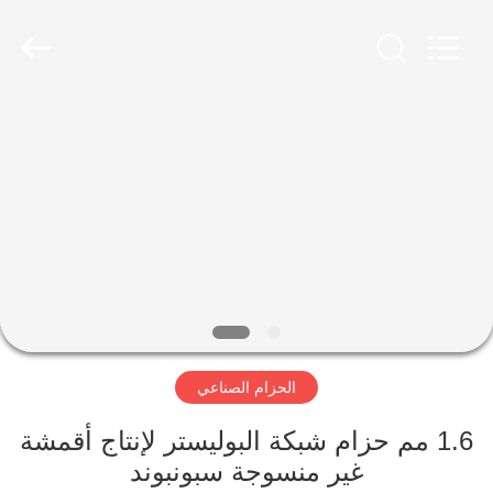
2026
HUATAO
LOVER
LTD.
All
Rights
Reserved.
مسكن
منتجات
معلومات
عنا
جولة
الحزام الصناعي
في
المعمل
1.6 مم حزام شبكة البوليستر لإنتاج أقمشة
غير منسوجة سبونبوند