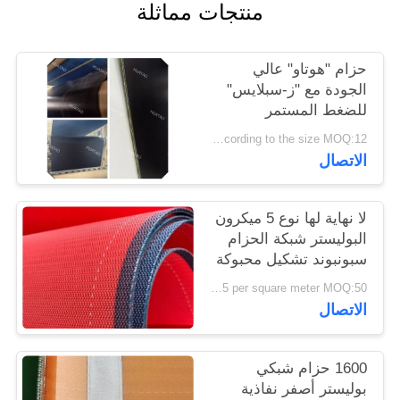
منتجات مماثلة
PRIVACY
POLICY
حزام "هوتاو" عالي
الجودة مع "ز-سبلايس"
للضغط المستمر
according to the size MOQ:12 جهاز كمبيوتر
الاتصال
لا نهاية لها نوع 5 ميكرون
البوليستر شبكة الحزام
سبونبوند تشكيل محبوكة
US $20-25 per square meter MOQ:50 مترا مربعا
الاتصال
1600 حزام شبكي
بوليستر أصفر نفاذية