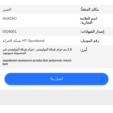
مراقبة
مكان المنشأ:
الصين
الجودة
اسم العلامة
HUATAO
التجارية:
اتصل
إصدار الشهادات:
ISO9001
بنا
رقم الموديل:
HT-Spunbond شبكة الحزام
أبرز:
1.6 مم حزام شبكة البوليستر ، حزام شبكة البوليستر غير
أخبار
المنسوجة سبونبوند
,
spunbond nonwoven production polyester mesh
belt
اطلب
اقتباس
اتصل بنا!
خريطة
الموقع