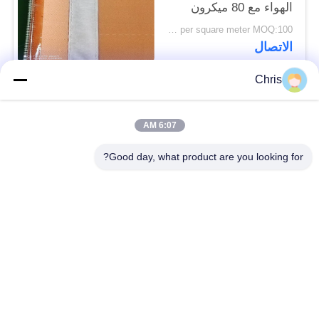
الهواء مع 80 ميكرون
US $45 per square meter MOQ:100 م 2
الاتصال
Chris
فئات شعبية
جميع
6:07 AM
مادة غير منسوجة
عجلة صناعية
Good day, what product are you looking for?
لوحات شاشة من مادة
الحزام الصناعي
البولي يوريثين
بطانية عزل Airgel
المرشح الصناعي
مضخات الطرد
ورأى النسيج الصناعي
المركزي الصناعية