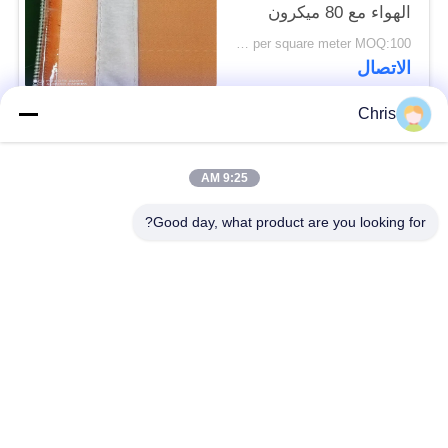
الهواء مع 80 ميكرون
US $45 per square meter MOQ:100 م 2
الاتصال
Chris
فئات شعبية
جميع
9:25 AM
مادة غير منسوجة
عجلة صناعية
Good day, what product are you looking for?
لوحات شاشة من مادة
الحزام الصناعي
البولي يوريثين
بطانية عزل Airgel
المرشح الصناعي
مضخات الطرد
ورأى النسيج الصناعي
المركزي الصناعية