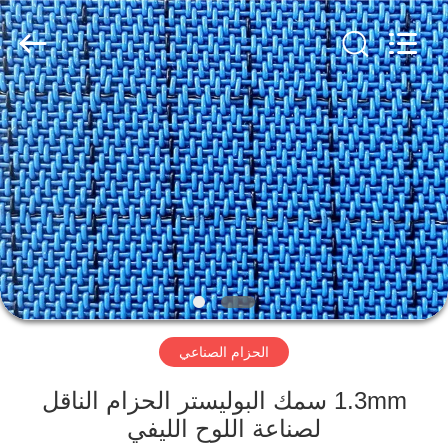
2026
HUATAO
LOVER
LTD.
All
Rights
Reserved.
مسكن
منتجات
معلومات
عنا
جولة
الحزام الصناعي
في
المعمل
1.3mm سمك البوليستر الحزام الناقل
لصناعة اللوح الليفي