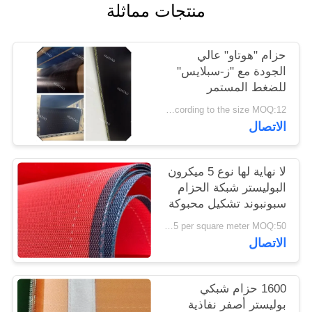
منتجات مماثلة
PRIVACY
POLICY
حزام "هوتاو" عالي
الجودة مع "ز-سبلايس"
للضغط المستمر
according to the size MOQ:12 جهاز كمبيوتر
الاتصال
لا نهاية لها نوع 5 ميكرون
البوليستر شبكة الحزام
سبونبوند تشكيل محبوكة
US $20-25 per square meter MOQ:50 مترا مربعا
الاتصال
1600 حزام شبكي
بوليستر أصفر نفاذية