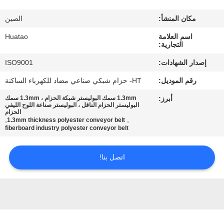
مراقبة
مكان المنشأ:
الصين
الجودة
اسم العلامة
Huatao
التجارية:
اتصل
إصدار الشهادات:
ISO9001
بنا
رقم الموديل:
HT- حزام شبكي صناعي مضاد للكهرباء الساكنة
أبرز:
1.3mm سمك البوليستر شبكة الحزام ، 1.3mm سمك
أخبار
البوليستر الحزام الناقل ، البوليستر صناعة اللوح الليفي
الحزام
,
,
1.3mm thickness polyester conveyor belt
fiberboard industry polyester conveyor belt
اطلب
اقتباس
اتصل بنا!
خريطة
الموقع