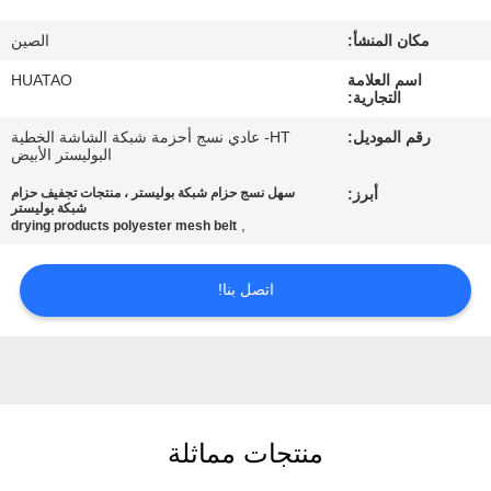
مراقبة
مكان المنشأ:
الصين
الجودة
اسم العلامة
HUATAO
التجارية:
اتصل
رقم الموديل:
HT- عادي نسج أحزمة شبكة الشاشة الخطية
بنا
البوليستر الأبيض
أبرز:
سهل نسج حزام شبكة بوليستر ، منتجات تجفيف حزام
شبكة بوليستر
أخبار
,
drying products polyester mesh belt
اتصل بنا!
اطلب
اقتباس
خريطة
الموقع
منتجات مماثلة