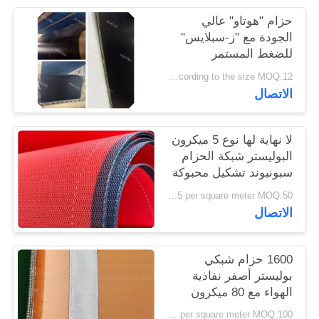
PRIVACY
حزام "هوتاو" عالي
POLICY
الجودة مع "ز-سبلايس"
للضغط المستمر
according to the size MOQ:12 جهاز كمبيوتر
الاتصال
لا نهاية لها نوع 5 ميكرون
البوليستر شبكة الحزام
سبونبوند تشكيل محبوكة
US $20-25 per square meter MOQ:50 مترا مربعا
الاتصال
1600 حزام شبكي
بوليستر أصفر نفاذية
الهواء مع 80 ميكرون
US $45 per square meter MOQ:100 م 2