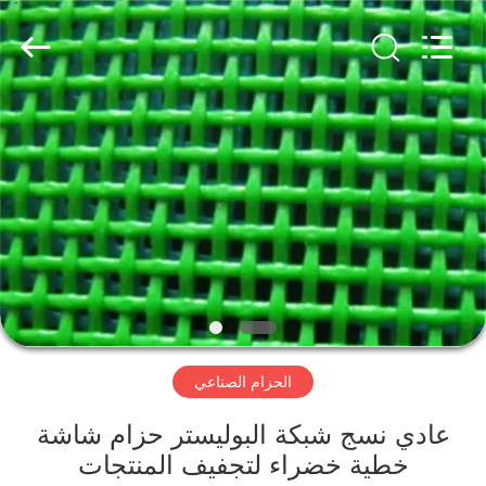
2026
HUATAO
LOVER
LTD.
All
Rights
Reserved.
مسكن
منتجات
معلومات
عنا
جولة
الحزام الصناعي
في
المعمل
عادي نسج شبكة البوليستر حزام شاشة
خطية خضراء لتجفيف المنتجات