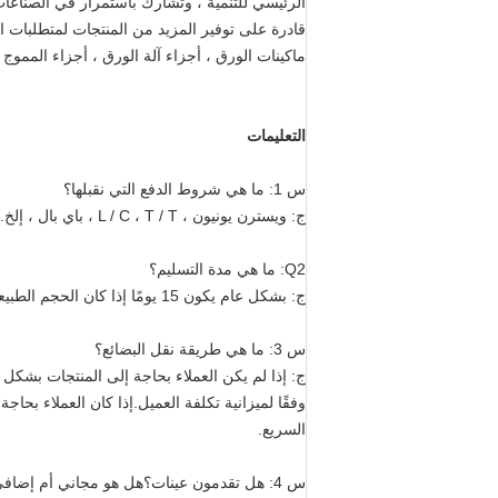
الرئيسي للتنمية ، وتشارك باستمرار في الصناع
قادرة على توفير المزيد من المنتجات لمتطلبات ا
ماكينات الورق ، أجزاء آلة الورق ، أجزاء المموج
التعليمات
س 1: ما هي شروط الدفع التي نقبلها؟
ج: ويسترن يونيون ، L / C ، T / T ، باي بال ، إلخ.
Q2: ما هي مدة التسليم؟
ج: بشكل عام يكون 15 يومًا إذا كان الحجم الطبيعي.إذا كانت مخصصة أو كبيرة الحجم ، فقد تحتاج إلى 25 يومًا.
س 3: ما هي طريقة نقل البضائع؟
ج: إذا لم يكن العملاء بحاجة إلى المنتجات بشكل 
وفقًا لميزانية تكلفة العميل.إذا كان العملاء بحاج
السريع.
س 4: هل تقدمون عينات؟هل هو مجاني أم إضافي؟