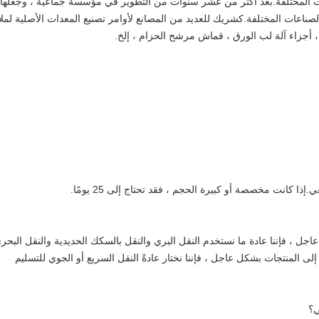
ات المختلفة.بعد أكثر من عشر سنوات من التطوير في مؤسسة جماعية ، وجعلها
لصناعات المختلفة.كشريك للعديد من المصانع لأوامر تصنيع المعدات الأصلية لم
 ، أجزاء آلة لب الورق ، قماش مرشح الحزام ، إلخ.
عاجل ، فإننا عادة ما نستخدم النقل البري والنقل بالسكك الحديدية والنقل البحر
ة إلى المنتجات بشكل عاجل ، فإننا نختار عادةً النقل السريع أو الجوي للتسليم