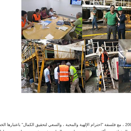
وُلدت شركة HUATAO LOVER LTD في عام 2001 ، مع فلسفة "احترام الإلهية والمحبة ، والسعي لتحقيق الكمال" باعتبارها ال