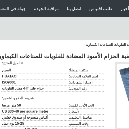
أخبار
طلب اقتباس
اتصل بنا
مراقبة الجودة
جولة في المعم
دة للقلويات للصناعات الكيماوية
صفية الحزام الأسود المضادة للقلويات للصناعات الكيماوي
تفاصيل المنتج:
مكان المنشأ:
الصين
اسم العلامة التجارية:
HUATAO
إصدار الشهادات:
ISO9001
رقم الموديل:
حزام فلتر HT- مضاد للقلويات
شروط الدفع والشحن:
الحد الأدنى لكمية:
50 مترا مربعا
الأسعار:
US $30-40 per square meter
تفاصيل التغليف:
أكياس منسوجة أو صندوق خشبي
وقت التسليم:
15-25 يوم عمل