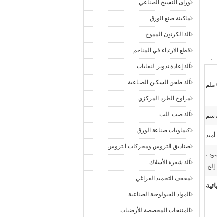
ورأى النسيج الصناعي
ماكينة صنع الورق
آلة الكرتون المموج
قطع الارتداء في المناجم
آلة إعادة تدوير النفايات
آلة طحن السكين الصناعية
مراوح الطرد المركزي
آلة صب اللب
كيماويات صناعة الورق
صناديق التروس ومحركات التروس
ود ،
آلة شفرة الأسلاك
إلخ.
مجفف التجميد الفراغي
ئية
المواد الجيولوجية الصناعية
المنتجات المخصصة للأرضيات