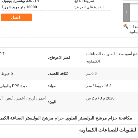
شروط الدفع:
L/C, T/T, ويسترن يونيون
القدرة على العرض:
10000 متر مربع شهريا
اتصل
رة :
ماوية
مرشح أسود مضاد للقلويات للصناعات
0.7 ملم
قطر الاعوجاج:
الكيماوية
0.9 مم
كثافة اللحمة:
5 خيوط / سم
16.3 خيوط / سم
مواد:
حيدة PPS والبولي أميد
2820 م 3 / م 2 س
أحمر ، أزرق ، أخضر ، أبيض ، أس
اللون:
مكافحة حزام مرشح البوليستر القلوي
حزام مرشح البوليستر الصناعة الكيميا
,
للقلويات للصناعات الكيماوية