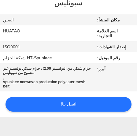
سبونليس
مراقبة
الجودة
مكان المنشأ:
الصين
اسم العلامة
HUATAO
اتصل
التجارية:
بنا
إصدار الشهادات:
ISO9001
رقم الموديل:
HT-Spunlace شبكة الحزام
أخبار
أبرز:
حزام شبكي من البوليستر 100٪ ، حزام شبكي بوليستر غير
منسوج من سبونليس
,
اطلب
spunlace nonwoven production polyester mesh
belt
اقتباس
اتصل بنا!
خريطة
الموقع