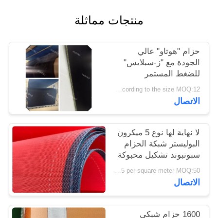
PRIVACY
منتجات مماثلة
POLICY
حزام "هوتاو" عالي
الجودة مع "ز-سبلايس"
للضغط المستمر
according to the size MOQ:12 جهاز كمبيوتر
الاتصال
لا نهاية لها نوع 5 ميكرون
البوليستر شبكة الحزام
سبونبوند تشكيل محبوكة
US $20-25 per square meter MOQ:50 مترا مربعا
الاتصال
1600 حزام شبكي