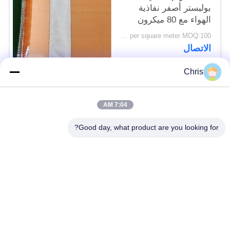
بوليستر أصفر نفاذية
الهواء مع 80 ميكرون
US $45 per square meter MOQ:100 م 2
الاتصال
Chris
فئات شعبية
جميع
7:04 AM
مادة غير منسوجة
عجلة صناعية
Good day, what product are you looking for?
لوحات شاشة من مادة
الحزام الصناعي
البولي يوريثين
بطانية عزل Airgel
المرشح الصناعي
مضخات الطرد