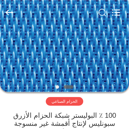
2026
HUATAO
LOVER
LTD.
All
Rights
Reserved.
مسكن
منتجات
معلومات
عنا
جولة
الحزام الصناعي
في
المعمل
100 ٪ البوليستر شبكة الحزام الأزرق
سبونليس لإنتاج أقمشة غير منسوجة