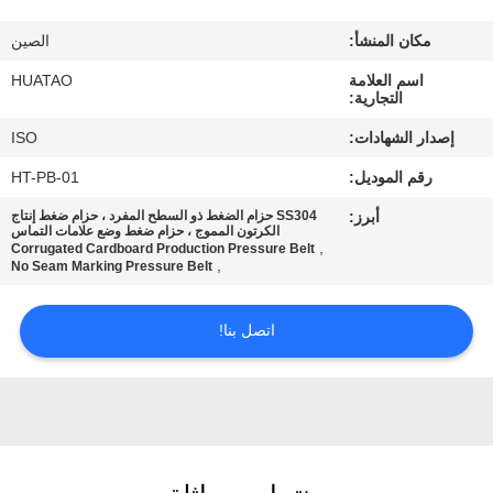
مراقبة
مكان المنشأ:
الصين
الجودة
اسم العلامة
HUATAO
التجارية:
اتصل
إصدار الشهادات:
ISO
بنا
رقم الموديل:
HT-PB-01
أبرز:
SS304 حزام الضغط ذو السطح المفرد ، حزام ضغط إنتاج
أخبار
الكرتون المموج ، حزام ضغط وضع علامات التماس
,
Corrugated Cardboard Production Pressure Belt
,
No Seam Marking Pressure Belt
اطلب
اتصل بنا!
اقتباس
خريطة
الموقع