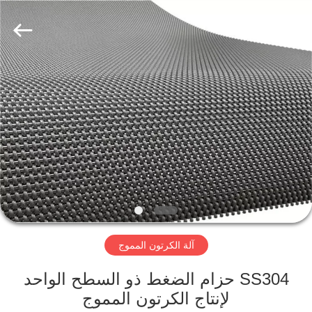
2026
HUATAO
LOVER
LTD.
All
Rights
Reserved.
مسكن
منتجات
معلومات
عنا
جولة
آلة الكرتون المموج
في
المعمل
SS304 حزام الضغط ذو السطح الواحد
لإنتاج الكرتون المموج