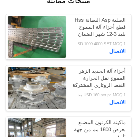
منتجات مماثلة
PRIVACY
POLICY
الصلبة Asp البطانة Hss
قطع أجزاء آلة المموج
بليد 3-12 شهر الضمان
USD 1000-4000 SET MOQ:1 مجموعة
الاتصال
أجزاء آلة الحديد الزهر
المموج نقل الحرارة
النفط الروتاري المشتركة
علاج مكافحة التآكل
USD 160 per pc MOQ:1 مجموعة
الاتصال
ماكينة الكرتون المضلع
بعرض 1800 مم من جهة
ثانية