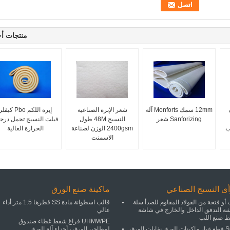
منتجات أ
12mm سمك Monforts آلة
شعر الإبرة الصناعية
إبرة اللكم Pbo كيفل
Sanforizing شعر
النسيج 48M طول
فيلت النسيج تحمل درج
ب
2400gsm الوزن لصناعة
الحرارة العالية
الاسمنت
ى النسيج الصناعي
ماكينة صنع الورق
أو فتحة من الفولاذ المقاوم للصدأ سلة
قالب اسطوانة مادة SS قطرها 1.5 متر أداء
ة التدفق الداخل والخارج في شاشة
عالي
 صنع اللب
UHMWPE فراغ شفط غطاء صندوق
SGS قطع غيار ماكينات الورق نفايات الورق
لمطاحن الورق ، أجزاء آلة الورق