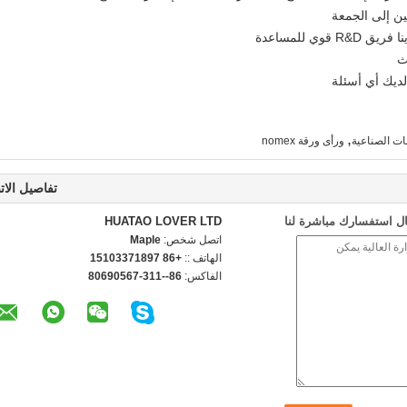
ث
لديك أي أسئلة
,
ورأى ورقة nomex
تفاصيل الات
ل استفسارك مباشرة لنا
HUATAO LOVER LTD
اتصل شخص:
Maple
الهاتف ::
+86 15103371897
الفاكس:
86--311-80690567