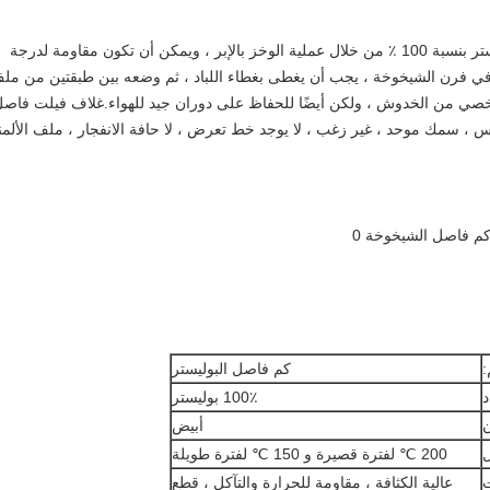
يتكون كم فاصل الشيخوخة لدينا من ألياف البوليستر بنسبة 100 ٪ من خلال عملية الوخز بالإبر ، ويمكن أن تكون مقاومة لدرجة
 الألمنيوم في فرن الشيخوخة ، يجب أن يغطى بغطاء اللباد ، ثم وضعه بين طبقتين من مل
شخصي من الخدوش ، ولكن أيضًا للحفاظ على دوران جيد للهواء.غلاف فيلت فاص
 ، سمك موحد ، غير زغب ، لا يوجد خط تعرض ، لا حافة الانفجار ، ملف الألمن
:
كم فاصل البوليستر
د
100٪ بوليستر
ن
أبيض
ل
200 ℃ لفترة قصيرة و 150 ℃ لفترة طويلة
عالية الكثافة ، مقاومة للحرارة والتآكل ، قطع