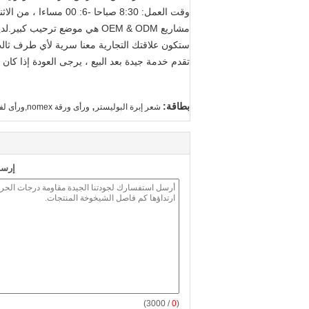
وقت العمل: 8:30 صباحا -6: 00 مساءا ، من الاثنين إلى الجمعة
مشاريع OEM & ODM هي موضع ترحيب كبير.لدينا فريق R&D قوي للمساعدة
ستكون علاقتك التجارية معنا سرية لأي طرف ثال
تقدم خدمة جيدة بعد البيع ، يرجى العودة إذا كان 
,
بطاقة:
شعر إبرة البوليستر
ورأى ورقة nomex,ورأى لفات الصناعية
إرسا
/ 3000)
0
(