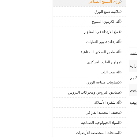
ورأى النسيج الصناعي
ماكينة صنع الورق
آلة الكرتون المموج
قطع الارتداء في المناجم
آلة إعادة تدوير النفايات
آلة طحن السكين الصناعية
ثقبة
مراوح الطرد المركزي
رارة
آلة صب اللب
م
كيماويات صناعة الورق
نيوم
صناديق التروس ومحركات التروس
ابيب
آلة شفرة الأسلاك
مجفف التجميد الفراغي
المواد الجيولوجية الصناعية
المنتجات المخصصة للأرضيات