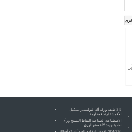
خرى
ر
ات
2.5 طبقة ورقة آلة البوليستر تشكيل
الأقمشة ارتداء مقاومة
الاصطناعية الصناعية التقاط النسيج ورأى
نفاذية جيدة لآلة صنع الورق
304/316 الفولاذ المقاوم للصدأ شبكة أسلاك