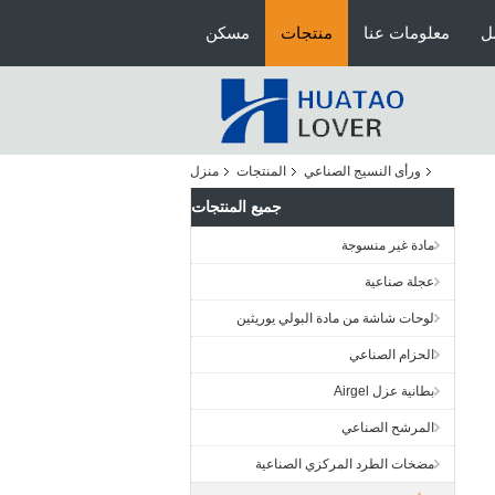
ل
معلومات عنا
منتجات
مسكن
ورأى النسيج الصناعي
المنتجات
منزل
جميع المنتجات
مادة غير منسوجة
عجلة صناعية
لوحات شاشة من مادة البولي يوريثين
الحزام الصناعي
بطانية عزل Airgel
المرشح الصناعي
مضخات الطرد المركزي الصناعية