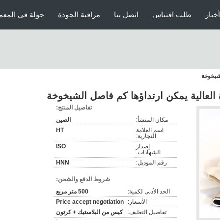
أخبار
طلب اقتباس
اتصل بنا
مراقبة الجودة
جولة في المعم
لشيخوخة
العالية يمكن ارتداؤها كم فاصل الشيخوخة
تفاصيل المنتج:
مكان المنشأ:
الصين
اسم العلامة
HT
التجارية:
إصدار
ISO
الشهادات:
رقم الموديل:
HNN
شروط الدفع والشحن:
الحد الأدنى لكمية:
500 متر مربع
الأسعار:
Price accept negotiation
تفاصيل التغليف:
كيس من البلاستيك + كرتون