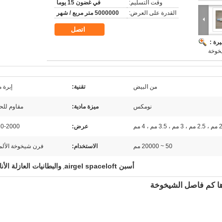
وقت التسليم:
في غضون 15 يوما
القدرة على العرض:
5000000 متر مربع / شهر
اتصل
رة :
خوخة
من البيض
تقنية:
إبرة م
نومكس
ميزة مادية:
مقاوم للح
عرض:
20-2000 م
50 ~ 20000 مم
الاستخدام:
فرن شيخوخة الألم
أسبن airgel spaceloft
والبطانيات العازلة الأن
,
ؤها كم فاصل الشيخوخة