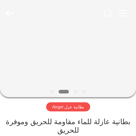
2026
HUATAO
LOVER
LTD.
All
Rights
Reserved.
مسكن
منتجات
معلومات
عنا
جولة
بطانية عزل Airgel
في
المعمل
بطانية عازلة للماء مقاومة للحريق وموفرة
للحريق