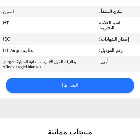
مراقبة
مكان المنشأ:
الصين
الجودة
اسم العلامة
HT
التجارية:
اتصل
إصدار الشهادات:
ISO
بنا
رقم الموديل:
بطانية HT-Airgel
أبرز:
,
بطانيات العزل الأنابيب ، بطانية السيليكا airgel
أخبار
silica aerogel blanket
اطلب
اتصل بنا!
اقتباس
خريطة
الموقع
منتجات مماثلة