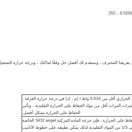
 بفريقنا المحترف ، وسنقدم لك أفضل حل وفقًا لماكتك ، ودرجة حرارة التشغيل
0. واط / (م ، ك) في درجة حرارة الغرفة ،
ات المرات أقل من مواد الحفاظ على الحرارة التقليدية ، وتأثير
الحفاظ على الحرارة بشكل أفضل.
تحت نفس تأثير الحفاظ على الحرارة ، فإن جرعة المادة المركبة SiO2 airgel الخاصة
بشركتنا هي فقط 1/5 إلى 1/3 من المواد التقليدية.لذلك يمكن تطبيقه على خطوط الأنابيب