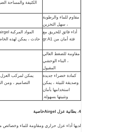
الكثيفة والمساحة الضي
مقاوم للماء والرطوبة
، سهل التخزين
أداء فائق للحريق مع
فئة أمان من gr.A1
حادث ، يمكن لهذه الخاص
مقاومة للضغط العالي
، البناء الوحشي
المقبول
كمادة خضراء جديدة
وصديقة للبيئة ، يمكن
التصاميم ، ومن الس
استخدامها بأمان
وتثبيتها بسهولة.
4.
بطانية عزل Airgel
خاصية
لديها أداء عزل حراري ومقاومة للماء وخصائص مم