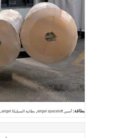
,
,
بطاقة:
أسبن airgel spaceloft
بطانية السيليكا airgel