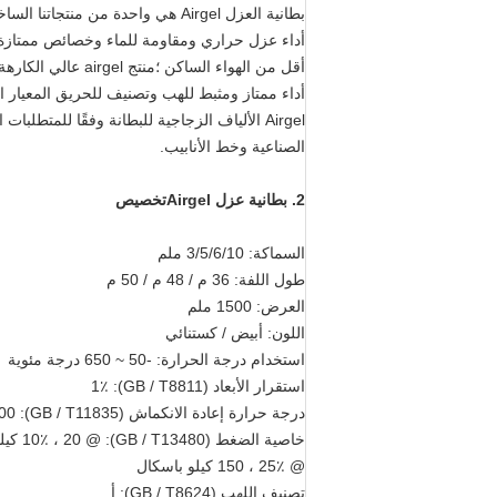
بطانية العزل Airgel هي واحدة من م
الصناعية وخط الأنابيب.
2.
بطانية عزل Airgel
تخصيص
السماكة: 3/5/6/10 ملم
طول اللفة: 36 م / 48 م / 50 م
العرض: 1500 ملم
اللون: أبيض / كستنائي
استخدام درجة الحرارة: -50 ~ 650 درجة مئوية
استقرار الأبعاد (GB / T8811): 1٪
درجة حرارة إعادة الانكماش (GB / T11835): 800 درجة مئوية
خاصية الضغط (GB / T13480): @ 10٪ ، 20 كيلو باسكال
@ 25٪ ، 150 كيلو باسكال
تصنيف اللهب (GB / T8624): أ