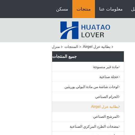
ل
معلومات عنا
منتجات
مسكن
بطانية عزل Airgel
المنتجات
منزل
جميع المنتجات
مادة غير منسوجة
عجلة صناعية
لوحات شاشة من مادة البولي يوريثين
الحزام الصناعي
بطانية عزل Airgel
المرشح الصناعي
مضخات الطرد المركزي الصناعية