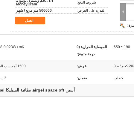
L/C, T/T, ويسترن يونيون,
شروط الدفع:
MoneyGram
القدرة على العرض:
500000 متر مربع / شهر
اتصل
رة :
190 ~ 650
الموصلية الحرارية (0
18-0.023W / mK
درجة مئوية):
م / م 3
عرض:
1500 أو حسب الطلب
كطلب
ضمان:
3 سنوات
أسبن airgel spaceloft
بطانية السيليكا airgel
,