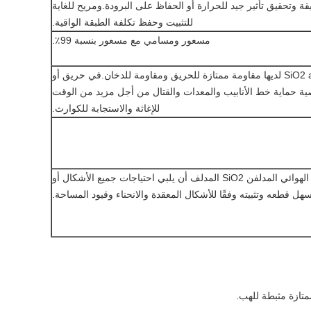
قة وتحقيق تأثير جيد للحرارة أو الحفاظ على البرودة.ومريح للغاية
للتثبيت وحفظ تكلفة الطبقة الواقية.
مسعور ومسامي مع مسعور بنسبة 99٪.
المواد المركبة SiO2 airgel لديها مقاومة ممتازة للحريق ومقاومة للدخان.في حريق أو
ية حماية خط الأنابيب والمعدات والقتال من أجل مزيد من الوقت
للإغاثة والاستجابة للكوارث.
يمكن لمركب العزل الهوائي المدلفن SiO2 المدلف أن يلبي احتياجات جميع الأشكال أو
هل قطعه وتثبيته وفقًا للأشكال المعقدة والانحناء وقيود المساحة.
تازة مثبطة للهب.