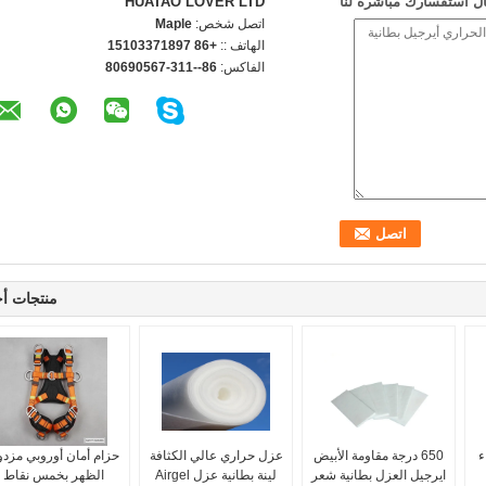
ل استفسارك مباشرة لنا
HUATAO LOVER LTD
اتصل شخص:
Maple
الهاتف ::
+86 15103371897
الفاكس:
86--311-80690567
منتجات أ
ء
650 درجة مقاومة الأبيض
عزل حراري عالي الكثافة
حزام أمان أوروبي مزد
ايرجيل العزل بطانية شعر
لينة بطانية عزل Airgel
الظهر بخمس نقاط