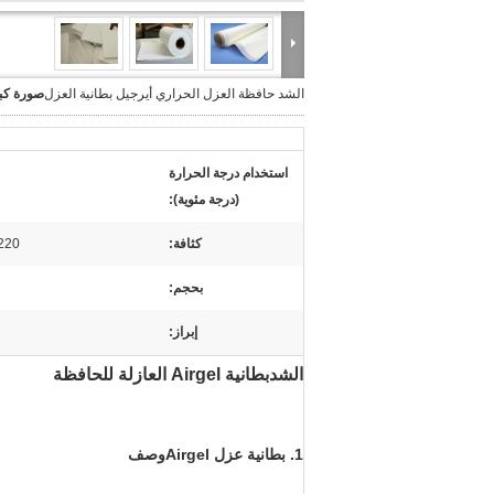
الشد حافظة العزل الحراري أيرجيل بطانية العزل
صورة كبي
استخدام درجة الحرارة
(درجة مئوية):
كثافة:
20220 كج
بحجم:
إبراز:
الشد
بطانية Airgel العازلة للحافظة
1.
بطانية عزل Airgel
وصف