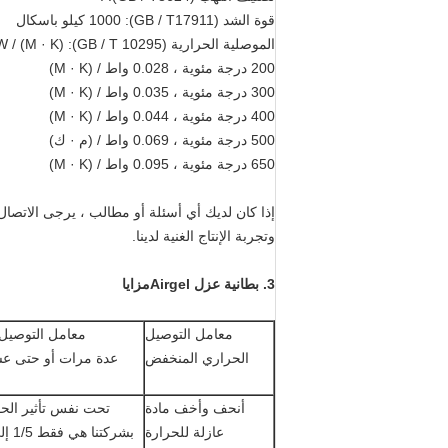
قوة الشد (GB / T17911): 1000 كيلو باسكال
الموصلية الحرارية (GB / T 10295): 25C ، 0.020W / (M · K)
200 درجة مئوية ، 0.028 واط / (M · K)
300 درجة مئوية ، 0.035 واط / (M · K)
400 درجة مئوية ، 0.044 واط / (M · K)
500 درجة مئوية ، 0.069 واط / (م · ك)
650 درجة مئوية ، 0.095 واط / (M · K)
إذا كان لديك أي أسئلة أو مطالب ، يرجى الاتصال
وتجربة الإنتاج الغنية لدينا.
3.
بطانية عزل Airgel
مزايا
معامل التوصيل
معامل التوصيل الحراري أقل من 016
الحراري المنخفض
عدة مرات أو حتى عشر
أنحف وأخف مادة
عازلة للحرارة