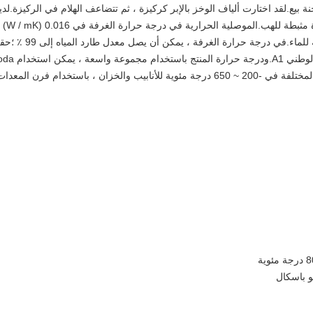
نتجاتنا الساخنة بيع.لقد اختارت ألياف الوخز بالإبر كركيزة ، ثم تتضاعف الهلام في الركيزة.لدي
أداء عزل حراري ومقاومة للماء وخصائص ممتازة مثبطة للهب.الموصلية الحرارية 
أقل من الهواء الساكن ؛منتج airgel عالي الكارهة للماء.في درجة حرارة الغرفة ، يمكن أن يصل م
أداء ممتاز ومثبط للهب وتصنيف للحريق المعيار الوطني A1.ودرجة حرارة المنتج ب
Airgel الألياف الزجاجية للبطانة وفقًا للمتطلبات المختلفة في -200 ~ 650 درجة مئوية للأنابيب والخزان ، باستخدام فرن المعدا