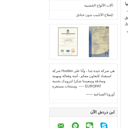
ها
آلات الألواح الخشبية
في درجة حرارة الغرفة في 0.016 (W / mK) ،
إصلاح الأنابيب بدون خنادق
عدل طارد المياه إلى 99 ٪ ؛حقق
استخدام مجموعة واسعة ، يمكن استخدام Joda
ت
شركة Huatao هي شركة جيدة جدا ، وأنا على
استعداد للتعاون معكم ، آمنة وفعالة ومهنية
وصادقة وسعيدة! شكرا لتزويدك بخدمة
ومنتجات مستقرة. ----- EUROPAT
—— أوروبا الصناعية
ابن دردش الآن