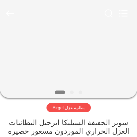
2026
HUATAO
LOVER
LTD.
All
Rights
Reserved.
مسكن
منتجات
معلومات
عنا
جولة
بطانية عزل Airgel
في
المعمل
سوبر الخفيفة السيليكا ايرجيل البطانيات
العزل الحراري الموردون مسعور حصيرة