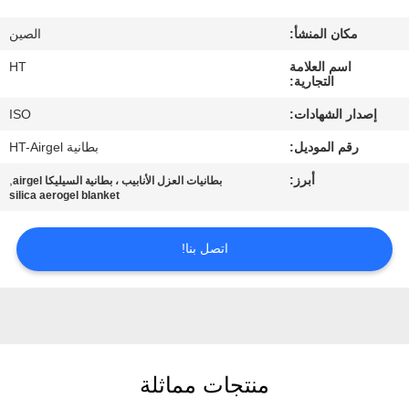
مراقبة
مكان المنشأ:
الصين
الجودة
اسم العلامة
HT
التجارية:
اتصل
إصدار الشهادات:
ISO
بنا
رقم الموديل:
بطانية HT-Airgel
أبرز:
,
بطانيات العزل الأنابيب ، بطانية السيليكا airgel
أخبار
silica aerogel blanket
اطلب
اتصل بنا!
اقتباس
خريطة
الموقع
منتجات مماثلة