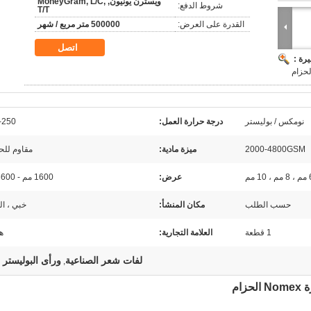
ويسترن يونيون, MoneyGram, L/C,
شروط الدفع:
T/T
القدرة على العرض:
500000 متر مربع / شهر
اتصل
رة :
نومكس / بوليستر
درجة حرارة العمل:
-250
2000-4800GSM
ميزة مادية:
مقاوم للح
 ، 10 مم
عرض:
1600 مم - 3600 مم
حسب الطلب
مكان المنشأ:
خبي ، ا
1 قطعة
العلامة التجارية:
هو
لفات شعر الصناعية
ورأى البوليستر إ
,
ام