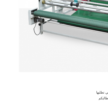
ي تطلبها
البكم