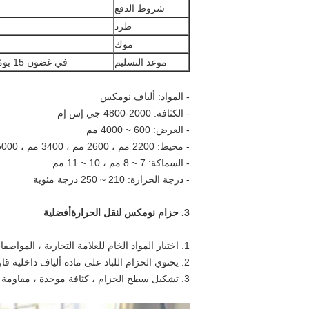
شروط الدفع
طرد
موك
موعد التسليم
في غضون 15 يومًا من التسليم بعد استلام دفعتك
- المواد: ألياف نومكس
- الكثافة: 2000-4800 جي إس إم
- العرض: 600 ~ 4000 مم
- محيط: 2200 مم ، 2600 مم ، 3400 مم ، 5000 مم ، إلخ
- السماكة: 7 ~ 8 مم ، 10 ~ 11 مم
- درجة الحرارة: 210 ~ 250 درجة مئوية
3.
حزام نومكس لنقل الحرارة
أفضلية
1. اختيار المواد الخام للعلامة التجارية ، المواصفات العامة لها درجة حرارة 16-180 درجة مئوية و 220-250 درجة مئوية.
2. يحتوي الحزام اللباد على مادة ألياف داخلية قابلة للتقلص بالحرارة ، وسوف يتقلص اللباد تلقائيًا بعد التسخين ، ويتم لفه بإحكام.
3. تشكيل سطح الحزام ، كثافة موحدة ، مقاومة جيدة ، حياة عمل طويلة.