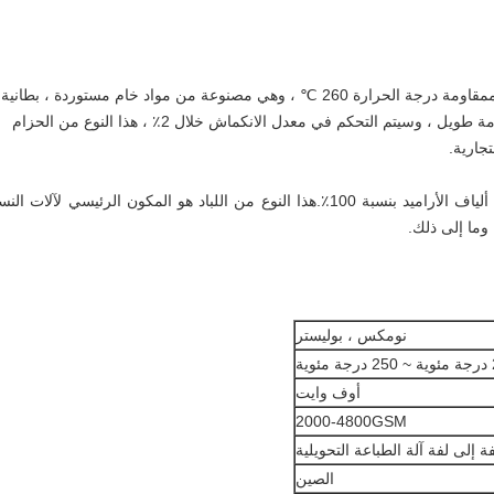
مقاومة درجة الحرارة 260 ℃ ، وهي مصنوعة من مواد خام مستوردة ، بطانية
بسطح أملس ، لا تجول ، لا نبع ، لا نتوء ، عمر خدمة طويل ، وسيتم التحكم في معدل الانكماش خلال 2٪ ، هذا النوع من الحزام
تجارية.
لباد لا نهاية له (بطانية) لآلات النسيج مصنوع من ألياف الأراميد بنسبة 100٪.هذا النوع من اللباد هو المكون الرئيسي لآلات
 وما إلى ذلك.
نومكس ، بوليستر
ية
أوف وايت
2000-4800GSM
ة إلى لفة آلة الطباعة التحويلية
الصين