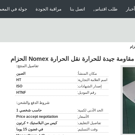
أخبار
طلب اقتباس
اتصل بنا
مراقبة الجودة
جولة في المعم
ومة جيدة للحرارة نقل الحرارة Nomex الحزام
تفاصيل المنتج:
مكان المنشأ:
الصين
اسم العلامة التجارية:
HT
إصدار الشهادات:
ISO
رقم الموديل:
HTNF
شروط الدفع والشحن:
الحد الأدنى لكمية:
حاسب شخصي 1
الأسعار:
Price accept negotiation
تفاصيل التغليف:
كيس من البلاستيك + كرتون
وقت التسليم:
في غضون 15 يوما