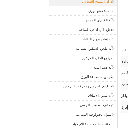
ورأى النسيج الصناعي
ماكينة صنع الورق
آلة الكرتون المموج
قطع الارتداء في المناجم
آلة إعادة تدوير النفايات
آلة طحن السكين الصناعية
220
مراوح الطرد المركزي
رارة
آلة صب اللب
كيماويات صناعة الورق
لصين
صناديق التروس ومحركات التروس
اتاو
آلة شفرة الأسلاك
مجفف التجميد الفراغي
برة
المواد الجيولوجية الصناعية
المنتجات المخصصة للأرضيات