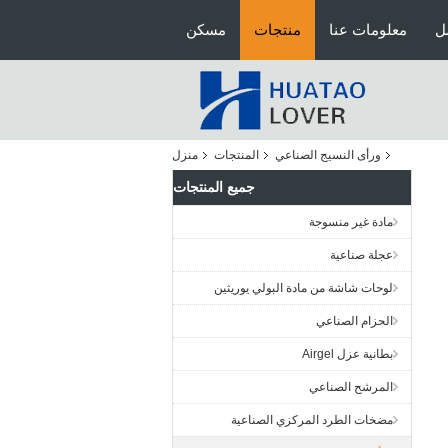
ل
معلومات عنا
منتجات
مسكن
ورأى النسيج الصناعي
المنتجات
منزل
جميع المنتجات
مادة غير منسوجة
عجلة صناعية
لوحات شاشة من مادة البولي يوريثين
الحزام الصناعي
بطانية عزل Airgel
المرشح الصناعي
مضخات الطرد المركزي الصناعية