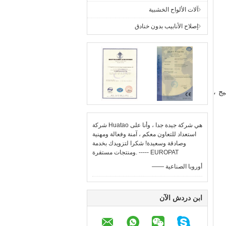
آلات الألواح الخشبية
إصلاح الأنابيب بدون خنادق
 النسيج ،
شركة Huatao هي شركة جيدة جدا ، وأنا على
استعداد للتعاون معكم ، آمنة وفعالة ومهنية
وصادقة وسعيدة! شكرا لتزويدك بخدمة
ومنتجات مستقرة. ----- EUROPAT
—— أوروبا الصناعية
ابن دردش الآن