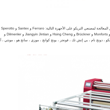
تُستخدم في قسم المعالجة لمصنعي ال
Lafer و Albrecht و Serteks و Heliot و Ruckh و Monforts و Brückner و Hsing Cheng و Jiangyin Jintian و Dilmenler و
تورك ، مارسان ، بيانكو ، دونج نام ، بي إتش تك ، فونجز ، بونج كوانج ، موزي ، سانج هو ، مونتي ، 