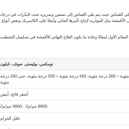
 على القماش حيث يتم طي القماش إلى نصفين وتمريره تحت البكرات في درجات
لأقمشة مثل المواريه لإنتاج تأثيرها المائي وأيضًا على الكامبريك وبعض أنواع
مقام الأول لمعانًا وعادة ما يكون العلاج النهائي للأقمشة في تسلسل التشطيب.
نومكس، بوليستر، صوف، نايلون
210 درجة مئوية ~ 260 درجة مئوية، 160 درجة مئوية ~ 200 درجة مئوية، حتى 160 درجة
مئوية
أصفر فاتح، أبيض
8800 جم/م2 - 9800 جم/م2
ناقل الحزام