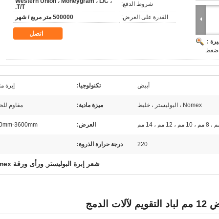
Western Union ، Moneygram ، L/C ،
شروط الدفع:
T/T.
القدرة على العرض:
500000 متر مربع / شهر
اتصل
رة :
 ضغط
أبيض
تكنولوجيا:
إبرة مث
Nomex ، البوليستر ، خليط
ميزة مادية:
مقاوم للح
العرض:
00mm-3600mm
220
درجة حرارة الذروة:
شعر إبرة البوليستر
ورأى ورقة nomex
,