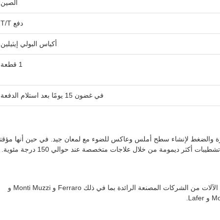
الصين
دفع T/T
أكياس البولي إيثيلين
1 قطعة
في غضون 15 يومًا بعد استلام الدفعة
رة والضغط لإنشاء سطح أملس وعاكس للضوء مع لمعان جيد. في حين أنها مؤقت
ات أكثر ديمومة من خلال علاجات متخصصة عند حوالي 150 درجة مئوية.
تتوافق هذه اللباد المثقوبة بالإبر المضغوطة مع الآلات من الشركات المصنعة الرائدة بما في ذلك Ferraro و Monti Muzzi و