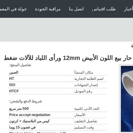
أخبار
طلب اقتباس
اتصل بنا
مراقبة الجودة
جولة في المعم
تفاصيل المنتج:
مكان المنشأ:
الصين
اسم العلامة التجارية:
HT
إصدار الشهادات:
ISO
رقم الموديل:
HTCF
شروط الدفع والشحن:
الحد الأدنى لكمية:
500 متر مربع
الأسعار:
Price accept negotiation
تفاصيل التغليف:
كيس من البلاستيك + كرتون
وقت التسليم:
في غضون 15 يوما