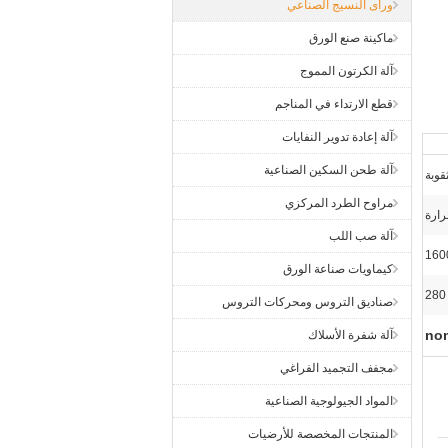
ورأى النسيج الصناعي
ماكينة صنع الورق
آلة الكرتون المموج
قطع الارتداء في المناجم
آلة إعادة تدوير النفايات
آلة طحن السكين الصناعية
قوبة
مراوح الطرد المركزي
رارة
آلة صب اللب
16
كيماويات صناعة الورق
280
صناديق التروس ومحركات التروس
آلة شفرة الأسلاك
مجفف التجميد الفراغي
المواد الجيولوجية الصناعية
المنتجات المخصصة للأرضيات