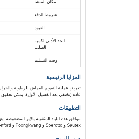
مكان المنشأ
شروط الدفع
العبوة
الحد الأدنى لكمية
الطلب
وقت التسليم
المزايا الرئيسية
تعرض عملية التقويم القماش للرطوبة والحرا
عادة (تختفي بعد الغسيل الأول)، يمكن تحقيق تشطيب
التطبيقات
Sautex و Sperotto و Poongkwang و Monfortl و Lafer.
صور المنتج