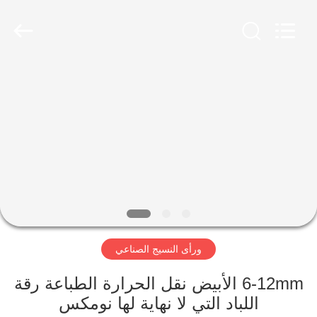
2026
HUATAO
LOVER
LTD.
All
Rights
Reserved.
مسكن
منتجات
معلومات
عنا
جولة
ورأى النسيج الصناعي
في
المعمل
6-12mm الأبيض نقل الحرارة الطباعة رقة
اللباد التي لا نهاية لها نومكس