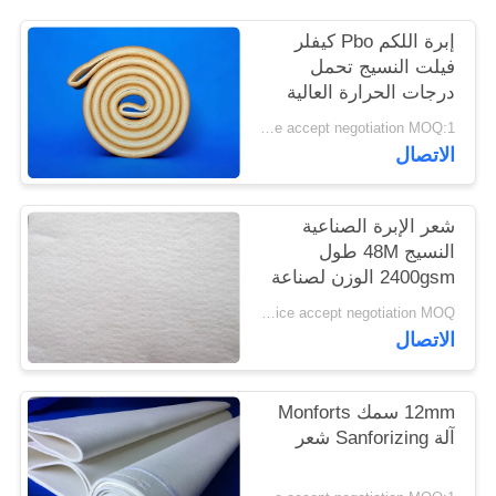
PRIVACY
إبرة اللكم Pbo كيفلر
POLICY
فيلت النسيج تحمل
درجات الحرارة العالية
Price accept negotiation MOQ:1 متر مربع
الاتصال
شعر الإبرة الصناعية
النسيج 48M طول
2400gsm الوزن لصناعة
الاسمنت
Price accept negotiation MOQ:جهاز كمبيوتر واحد
الاتصال
12mm سمك Monforts
آلة Sanforizing شعر