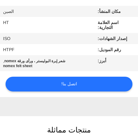
مراقبة
مكان المنشأ:
الصين
الجودة
اسم العلامة
HT
التجارية:
اتصل
إصدار الشهادات:
ISO
بنا
رقم الموديل:
HTPF
أبرز:
,
شعر إبرة البوليستر ، ورأى ورقة nomex
أخبار
nomex felt sheet
اطلب
اتصل بنا!
اقتباس
خريطة
الموقع
منتجات مماثلة